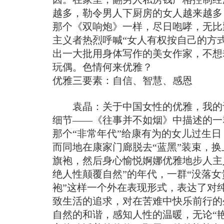
越多，勒令男人下厨房的女人越来越多
那个《双响炮》一样，尽日咆哮，无比
主义者热烈呼喊“女人有权按自己的方
出一大批用身体写作的美女作家，不想
玩偶。色情何来优雅？
优雅三要素：自信、智慧、感恩
袁晶：关于中国女性的优雅，我的
细节——《往事并不如烟》中描述的一
那个“非常年代”给康有为的女儿过生
而同地在康家门廊脱去“蓝黑”装束，
旗袍，然后身心愉悦婀娜优雅地步人主
绝人性颠覆自然”的年代，一群“没落女
袍”这样一个外在表现形式，表达了对
致生活的追求，对在苦难中快乐前行的
自然的和谐，感知人性的温暖，无论“