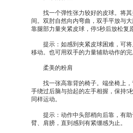
找一个弹性张力较好的皮球。将其
间。双肘自然向内弯曲，双手平放与大
靠腿部力量夹紧皮球，停5秒后放松复
提示：如感到夹紧皮球困难，可将
移动。也可用双手的力量辅助动作的完
柔美的粉肩
找一张高靠背的椅子。端坐椅上，
手绕过后脑与抬起的左手相握，保持5
同样运动。
提示：动作中头部稍向后靠，有助
臂、肩膀，直到感到有紧绷感为止。