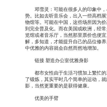
邓雪灵：可能在很多人的印象中，
势。比如去听音乐会，出入一些高档展
物馆等。可能在中国，这些场所因为价
到完全普及化。而在美国或欧洲，经常
览馆或者音乐厅，当然那里票价也便宜
解，多知道，才能提升自己的品位修养
中优雅的内容就会自然而然地增加。
链接 塑造办公室优雅身影
都市女性由于生活习惯加上繁忙的
了锻炼，其实平时几个简单的运动，就
影，当然更重要的是获得健康。
优美的手臂