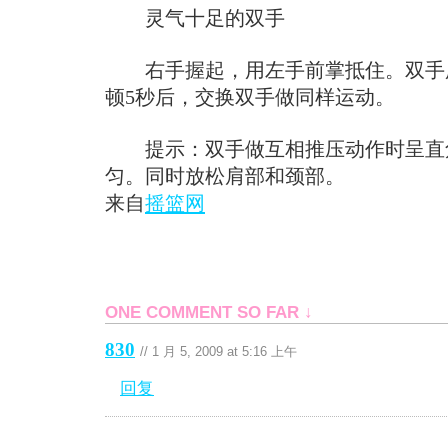
灵气十足的双手
右手握起，用左手前掌抵住。双手
顿5秒后，交换双手做同样运动。
提示：双手做互相推压动作时呈直
匀。同时放松肩部和颈部。
来自
摇篮网
ONE COMMENT SO FAR ↓
830
//
1 月 5, 2009 at 5:16 上午
回复