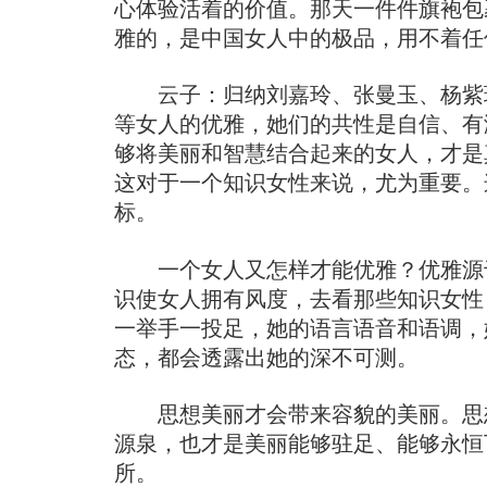
心体验活着的价值。那天一件件旗袍包
雅的，是中国女人中的极品，用不着任
云子：归纳刘嘉玲、张曼玉、杨紫
等女人的优雅，她们的共性是自信、有
够将美丽和智慧结合起来的女人，才是
这对于一个知识女性来说，尤为重要。
标。
一个女人又怎样才能优雅？优雅源
识使女人拥有风度，去看那些知识女性
一举手一投足，她的语言语音和语调，
态，都会透露出她的深不可测。
思想美丽才会带来容貌的美丽。思
源泉，也才是美丽能够驻足、能够永恒
所。