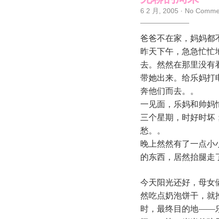
6 2 月, 2005
·
No Comme
爸爸不在家，妈妈都
昨天下午，急急忙忙
去。然然在那里没有
带她出来。给乐妈打
奔他们而去。。
一见面，乐妈和帅妈
三个星期，时好时坏
愁。。
晚上然然有了一点小
的东西，居然抬腿走
今天阳光还好，母女
然吃点奶泡饼干，就
时，最终目的地——