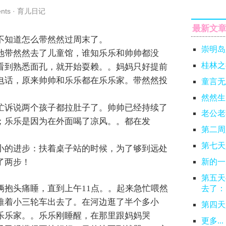
nts
·
育儿日记
最新文
不知道怎么带然然过周末了。
崇明岛
地带然然去了儿童馆，谁知乐乐和帅帅都没
桂林之
看到熟悉面孔，就开始耍赖。。妈妈只好提前
电话，原来帅帅和乐乐都在乐乐家。带然然投
童言无
然然生
忙诉说两个孩子都拉肚子了。帅帅已经持续了
老公老
；乐乐是因为在外面喝了凉风。。都在发
第二周
第七天
小的进步：扶着桌子站的时候，为了够到远处
了两步！
新的一
第五天
俩抱头痛睡，直到上午11点。。起来急忙喂然
去了：
推着小三轮车出去了。在河边逛了半个多小
第四天
乐乐家。。乐乐刚睡醒，在那里跟妈妈哭
更多...