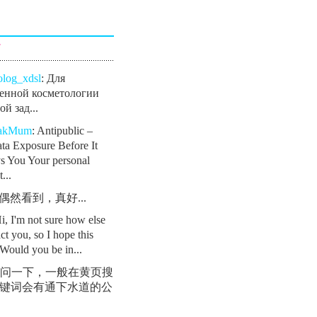
言
olog_xdsl
: Для
енной косметологии
й зад...
eakMum
: Antipublic –
ta Exposure Before It
s You Your personal
...
: 偶然看到，真好...
Hi, I'm not sure how else
ct you, so I hope this
Would you be in...
 请问一下，一般在黄页搜
键词会有通下水道的公