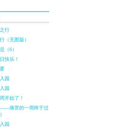
章
之行
行（无图版）
忌（6）
日快乐！
婆
入园
入园
周开始了！
——痛苦的一周终于过
）
入园