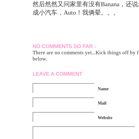
然后然然又问家里有没有Banana，还说老
成小汽车，Auto！我俩晕。。。
NO COMMENTS SO FAR ↓
There are no comments yet...Kick things off by f
below.
LEAVE A COMMENT
Name
Mail
Website