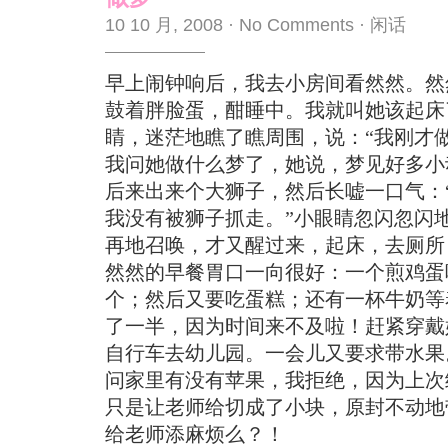
10 10 月, 2008
·
No Comments
·
闲话
早上闹钟响后，我去小房间看然然。然
鼓着胖脸蛋，酣睡中。我就叫她该起床
睛，迷茫地瞧了瞧周围，说：“我刚才做
我问她做什么梦了，她说，梦见好多小
后来出来个大狮子，然后长嘘一口气：
我没有被狮子抓走。”小眼睛忽闪忽闪
再地召唤，才又醒过来，起床，去厕所
然然的早餐胃口一向很好：一个煎鸡蛋
个；然后又要吃蛋糕；还有一杯牛奶等
了一半，因为时间来不及啦！赶紧穿戴
自行车去幼儿园。一会儿又要求带水果
问家里有没有苹果，我拒绝，因为上次
只是让老师给切成了小块，原封不动地
给老师添麻烦么？！