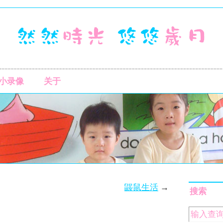
小录像
关于
鼹鼠生活
→
搜索