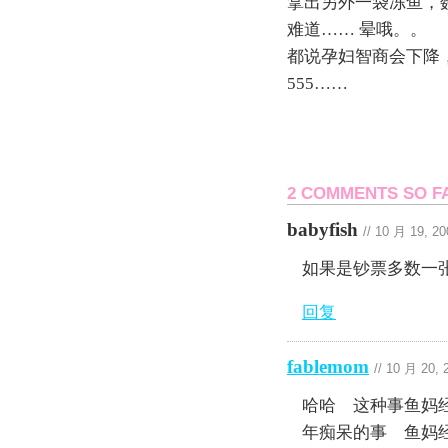
拿出另外一袋冻鱼，
难道…… 晕哦。。
都说孕妇智商会下降
555……
2 COMMENTS SO F
babyfish
//
10 月 19, 20
如果是钞票多数一
回复
fablemom
//
10 月 20, 
哈哈 这种事鱼妈
年痴呆的事 鱼妈