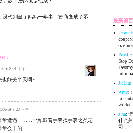
数了数：居然也是七条！
，没想到当了妈妈一年半，智商变成了零！
最新留
kosmet
соврем
основно
PassL
AR ↓
Stop Da
Destroy
05 at 3:01 下午
informat
张也能美半天啊~
JieLiu
Amy
: 
to conta
works! 
2005 at 7:20 下午
Jina
:
经常遭遇 ……比如戴着手表找手表之类老
什么关
司，...
经常会干的