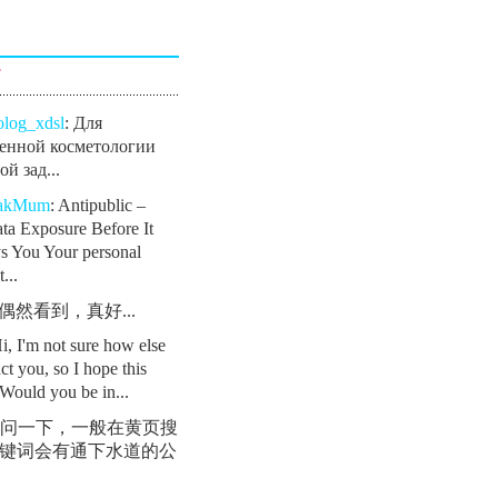
言
olog_xdsl
: Для
енной косметологии
й зад...
eakMum
: Antipublic –
ta Exposure Before It
s You Your personal
...
: 偶然看到，真好...
Hi, I'm not sure how else
ct you, so I hope this
Would you be in...
 请问一下，一般在黄页搜
键词会有通下水道的公