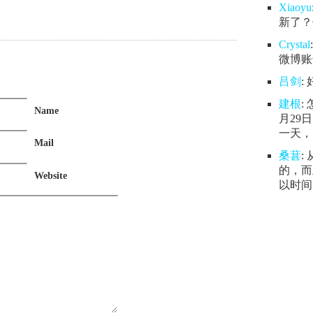
Xiaoyu
新了？
Crystal
微博账号
吕剑
:
建根
:
Name
月29
一天，.
Mail
桑葚
:
的，而
Website
以时间.