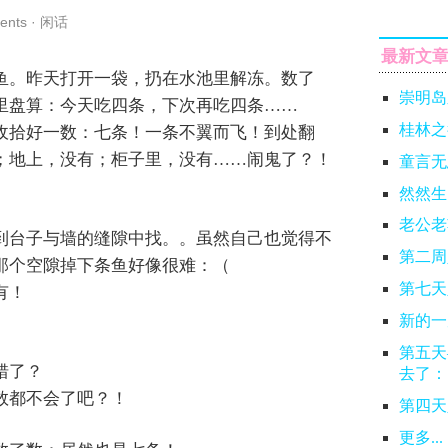
ents
·
闲话
最新文
鱼。昨天打开一袋，扔在水池里解冻。数了
崇明岛
里盘算：今天吃四条，下次再吃四条……
桂林之
收拾好一数：七条！一条不翼而飞！到处翻
；地上，没有；柜子里，没有……闹鬼了？！
童言无
然然生
老公老
到台子与墙的缝隙中找。。虽然自己也觉得不
第二周
那个空隙掉下条鱼好像很难：（
第七天
有！
新的一
第五天
错了？
去了：
数都不会了吧？！
第四天
更多...