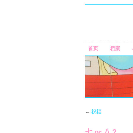
首页
档案
←
祝福
七 or 八？