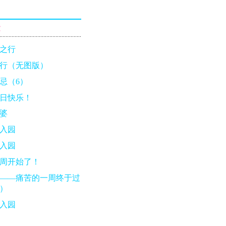
章
之行
行（无图版）
忌（6）
日快乐！
婆
入园
入园
周开始了！
——痛苦的一周终于过
）
入园