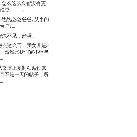
: 怎么这么久都没有更
催更！！...
: 然然,悠悠爸爸, 艾米的
是?...
 好久不见，好吗 ...
 怎么这么巧，我女儿是2
日，然然比我们家小楠早
..
 从微博上复制粘贴过来
且不是一天的帖子，所
..