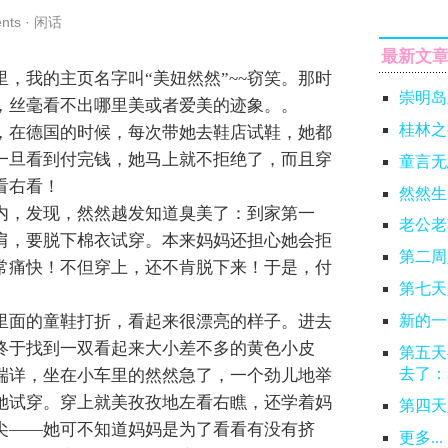
nts
·
闲话
最新文
里，我的主页名字叫“美妞然然”~~窃笑。那时
崇明岛
，丝毫看不出哪里美或者爱美的迹象。。
桂林之
，在德国的时候，每次带她去鞋店试鞋，她都
一旦看到付完钱，她马上就不拒绝了，而且穿
童言无
看右看！
然然生
内，发现，然然越发知道臭美了：到家第一
老公老
肩，要脱下棉衣试穿。本来妈妈还担心她会拒
第二周
常痛快！不但穿上，还不肯脱下来！于是，付
第七天
里面的童鞋打折，看起来很漂亮的样子。进去
新的一
终于找到一双看起来大小差不多的黄色小皮
第五天
去了：
端详，坐在小车里的然然急了，一个劲儿地举
她试穿。穿上就美孜孜地左看右瞧，还学着妈
第四天
尖——她可不知道妈妈是为了看看有没有挤
更多...