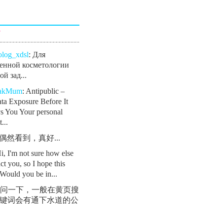
言
olog_xdsl
: Для
енной косметологии
й зад...
eakMum
: Antipublic –
ta Exposure Before It
s You Your personal
...
: 偶然看到，真好...
Hi, I'm not sure how else
ct you, so I hope this
Would you be in...
 请问一下，一般在黄页搜
键词会有通下水道的公