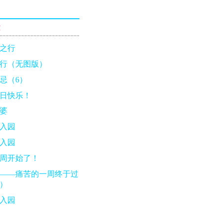
章
之行
行（无图版）
忌（6）
日快乐！
婆
入园
入园
周开始了！
——痛苦的一周终于过
）
入园