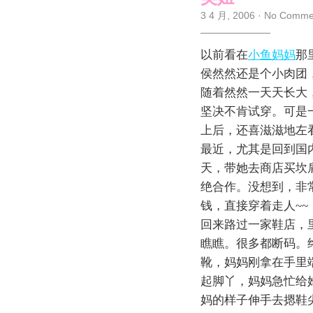
3 4 月, 2006
·
No Comme
以前看在
小鱼妈妈
那
侯然然还是个小肉团
随着然然一天天长大
坚决不肯试穿。可是
上后，还喜滋滋地左
最近，尤其是回到国
天，带她去商店买坎
绝合作。没想到，非
钱，直接穿着走人~~
回来路过一家鞋店，
瞧瞧。很多都断码。
靴，妈妈刚拿在手里
起脚丫，妈妈急忙给
妈的样子伸手去摁鞋