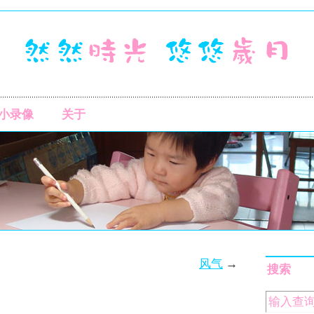
小录像
关于
风气
→
搜索