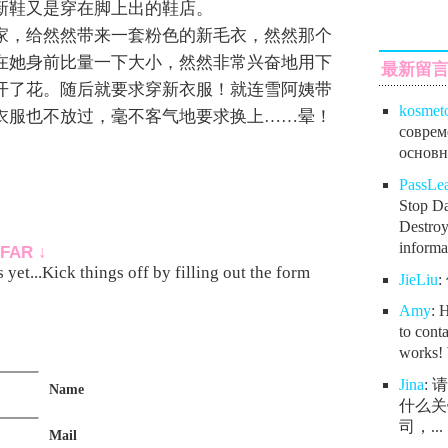
新鞋又是穿在脚上出的鞋店。
家，给然然带来一套粉色的新毛衣，然然那个
在她身前比量一下大小，然然非常兴奋地用下
最新留
开了花。随后就要求穿新衣服！就连雪阿姨带
kosmet
衣服也不放过，毫不客气地要求换上……晕！
соврем
основно
PassL
Stop Da
Destroy
informat
FAR ↓
yet...Kick things off by filling out the form
JieLiu
Amy
: 
to conta
works! 
Jina
:
Name
什么关
司，...
Mail