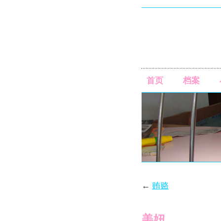
首页
档案
←
贿赂
美妞