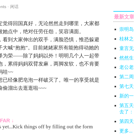
nts
·
闲话
最新文
定觉得回国真好，无论然然走到哪里，大家都
崇明岛
被她点中，绝对任劳任怨，笑容满面。
桂林之
，看到大家伸出的双手，满脸恐惧，惟恐躲避
子大喊“抱抱”。目前姥姥家所有能抱得动她的
童言无
泽为荣——除了妈妈以外！明明几个人一起带
然然生
抱，累得妈妈双臂发麻，两脚发软，也不肯要
老公老
哇~~
第二周
想已经像肥皂泡一样破灭了。唯一的享受就是
第七天
偷溜出去逛逛啦~~~
新的一
第五天
去了：
FAR ↓
第四天
yet...Kick things off by filling out the form
更多...