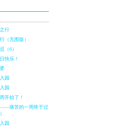
章
之行
行（无图版）
忌（6）
日快乐！
婆
入园
入园
周开始了！
——痛苦的一周终于过
）
入园