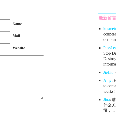
最新留
Name
kosmet
соврем
Mail
основно
PassL
Website
Stop Da
Destroy
informat
JieLiu
Amy
: 
to conta
works! 
Jina
:
什么关
司，...