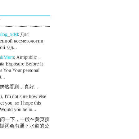
言
olog_xdsl
: Для
енной косметологии
й зад...
eakMum
: Antipublic –
ta Exposure Before It
s You Your personal
...
: 偶然看到，真好...
Hi, I'm not sure how else
ct you, so I hope this
Would you be in...
 请问一下，一般在黄页搜
键词会有通下水道的公