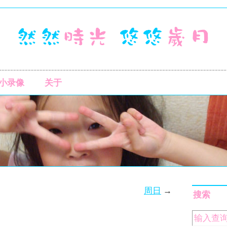
小录像
关于
周日
→
搜索