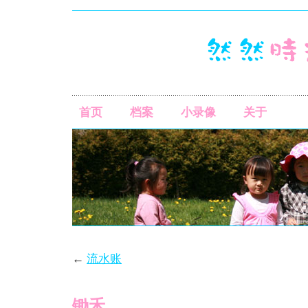
首页
档案
小录像
关于
←
流水账
锄禾