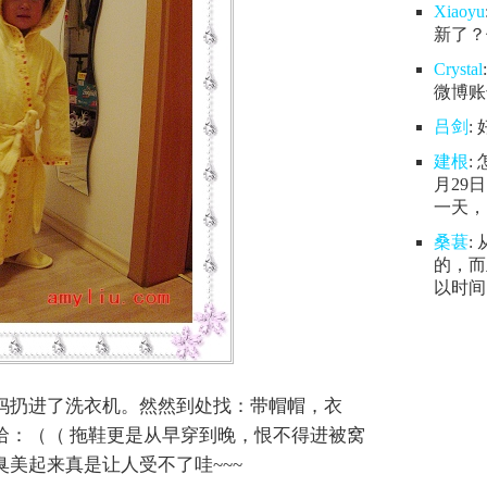
Xiaoyu
新了？
Crystal
微博账号
吕剑
:
建根
:
月29
一天，.
桑葚
:
的，而
以时间.
妈扔进了洗衣机。然然到处找：带帽帽，衣
哈：（（ 拖鞋更是从早穿到晚，恨不得进被窝
美起来真是让人受不了哇~~~