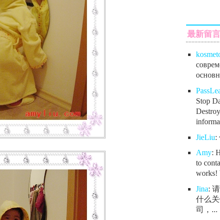
最新留
kosmet
соврем
основно
PassL
Stop Da
Destroy
informat
JieLiu
Amy
: 
to conta
works! 
Jina
:
什么关
司，...