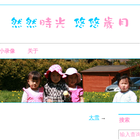
小录像
关于
大雪
→
搜索