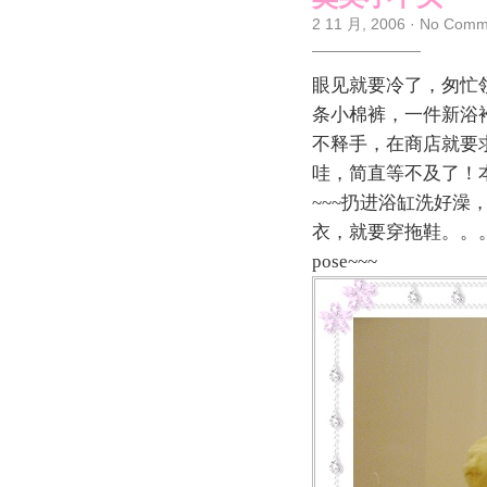
2 11 月, 2006
·
No Comm
眼见就要冷了，匆忙
条小棉裤，一件新浴
不释手，在商店就要
哇，简直等不及了！
~~~扔进浴缸洗好
衣，就要穿拖鞋。。
pose~~~