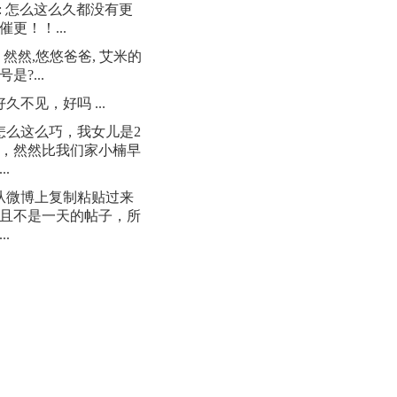
: 怎么这么久都没有更
催更！！...
: 然然,悠悠爸爸, 艾米的
是?...
 好久不见，好吗 ...
 怎么这么巧，我女儿是2
日，然然比我们家小楠早
..
 从微博上复制粘贴过来
且不是一天的帖子，所
..