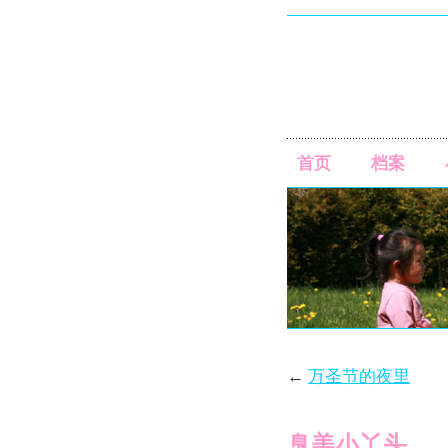
首页
档案
←
万圣节的夜里
臭美小丫头