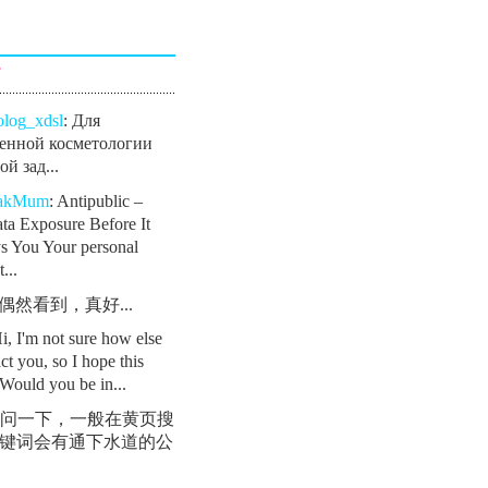
言
olog_xdsl
: Для
енной косметологии
й зад...
eakMum
: Antipublic –
ta Exposure Before It
s You Your personal
...
: 偶然看到，真好...
Hi, I'm not sure how else
ct you, so I hope this
Would you be in...
 请问一下，一般在黄页搜
键词会有通下水道的公