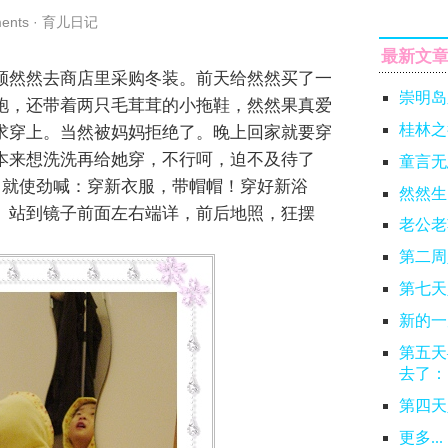
ents
·
育儿日记
最新文
领然然去商店里采购冬装。前天给然然买了一
崇明岛
袍，还带着两只毛茸茸的小拖鞋，然然果真爱
桂林之
求穿上。当然被妈妈拒绝了。晚上回家就要穿
本来想洗洗再给她穿，不行呵，迫不及待了
童言无
澡，就使劲喊：穿新衣服，带帽帽！穿好新浴
然然生
。站到镜子前面左右端详，前后地照，狂摆
老公老
第二周
第七天
新的一
第五天
去了：
第四天
更多...