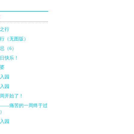
章
之行
行（无图版）
忌（6）
日快乐！
婆
入园
入园
周开始了！
——痛苦的一周终于过
）
入园