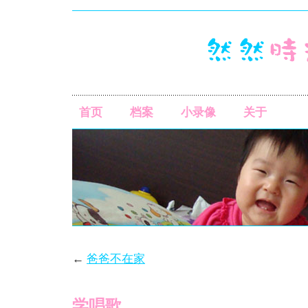
首页
档案
小录像
关于
←
爸爸不在家
学唱歌