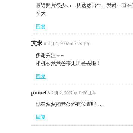
最近照片很少yo…从然然出生，我就一直
长大
回复
艾米
//
2 月 1, 2007 at 5:28 下午
多谢关注~~~
相机被然然爸带走出差去啦！
回复
pumel
//
2 月 2, 2007 at 11:36 上午
现在然然的老公还有位置吗…..
回复