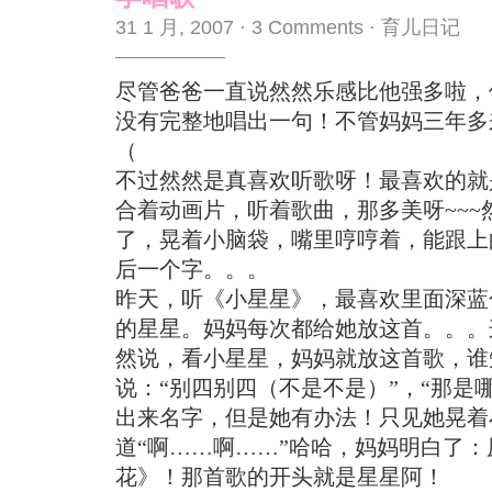
31 1 月, 2007
·
3 Comments
·
育儿日记
尽管爸爸一直说然然乐感比他强多啦，
没有完整地唱出一句！不管妈妈三年多
（
不过然然是真喜欢听歌呀！最喜欢的就
合着动画片，听着歌曲，那多美呀~~~
了，晃着小脑袋，嘴里哼哼着，能跟上
后一个字。。。
昨天，听《小星星》，最喜欢里面深蓝
的星星。妈妈每次都给她放这首。。。
然说，看小星星，妈妈就放这首歌，谁
说：“别四别四（不是不是）”，“那是
出来名字，但是她有办法！只见她晃着
道“啊……啊……”哈哈，妈妈明白了
花》！那首歌的开头就是星星阿！