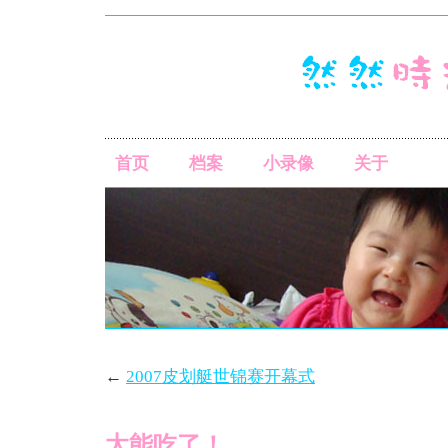
首页
档案
小录像
关于
←
2007皮划艇世锦赛开幕式
太能吃了！