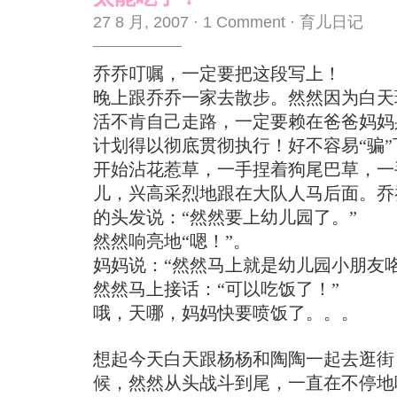
27 8 月, 2007
·
1 Comment
·
育儿日记
乔乔叮嘱，一定要把这段写上！
晚上跟乔乔一家去散步。然然因为白天
活不肯自己走路，一定要赖在爸爸妈妈
计划得以彻底贯彻执行！好不容易“骗
开始沾花惹草，一手捏着狗尾巴草，一
儿，兴高采烈地跟在大队人马后面。乔
的头发说：“然然要上幼儿园了。”
然然响亮地“嗯！”。
妈妈说：“然然马上就是幼儿园小朋友咯~
然然马上接话：“可以吃饭了！”
哦，天哪，妈妈快要喷饭了。。。
想起今天白天跟杨杨和陶陶一起去逛街
候，然然从头战斗到尾，一直在不停地