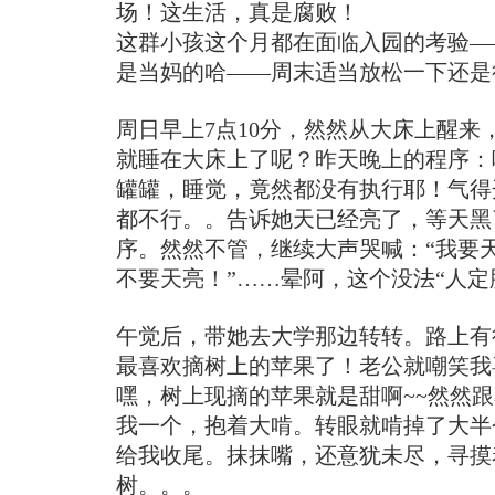
场！这生活，真是腐败！
这群小孩这个月都在面临入园的考验—
是当妈的哈——周末适当放松一下还是
周日早上7点10分，然然从大床上醒来
就睡在大床上了呢？昨天晚上的程序：
罐罐，睡觉，竟然都没有执行耶！气得
都不行。。告诉她天已经亮了，等天黑
序。然然不管，继续大声哭喊：“我要
不要天亮！”……晕阿，这个没法“人定
午觉后，带她去大学那边转转。路上有
最喜欢摘树上的苹果了！老公就嘲笑我
嘿，树上现摘的苹果就是甜啊~~然然
我一个，抱着大啃。转眼就啃掉了大半
给我收尾。抹抹嘴，还意犹未尽，寻摸
树。。。