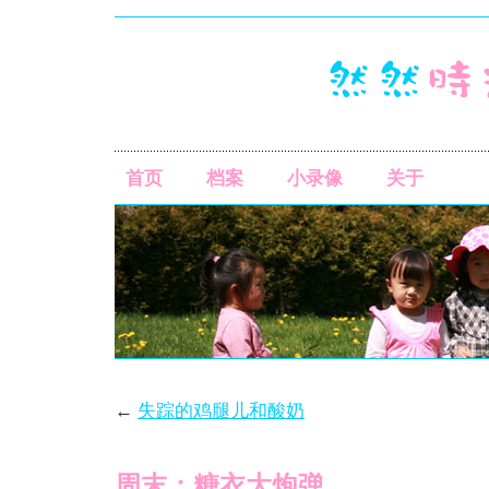
首页
档案
小录像
关于
←
失踪的鸡腿儿和酸奶
周末：糖衣大炮弹