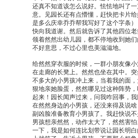
还真不知道该怎么说好。怯怯地叫了一
意。见园长还有点懵懂，赶快把卡片给
是多么庆幸乔乔帮我写好了这个字条）
快向我道谢。然后就告诉了其他四位老
领着然然出幼儿园，都不停地收到她们
不好意思，不过心里也美滋滋地。
给然然穿衣服的时候，一群小朋友像小
在走廊的长凳上。然然也坐在其中。突
不多大的小男孩冲上来，当着我的面，
狠地亲她脸蛋，然然哪见过这种阵势，
起来！园长闻声过来，问我咋回事，我
在然然身边的小男孩，还没来得及说啥
副凶脸准备教育小男孩了。我赶快说不
男孩想亲然然，动作太大了，然然害怕
一下，我是如何连比划带说让园长明白