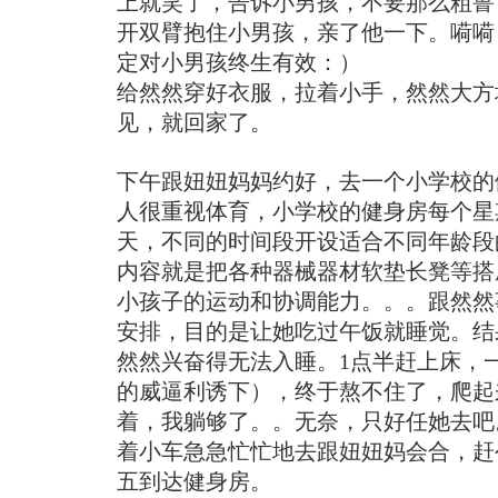
上就笑了，告诉小男孩，不要那么粗鲁
开双臂抱住小男孩，亲了他一下。嗬嗬
定对小男孩终生有效：）
给然然穿好衣服，拉着小手，然然大方
见，就回家了。
下午跟妞妞妈妈约好，去一个小学校的
人很重视体育，小学校的健身房每个星
天，不同的时间段开设适合不同年龄段
内容就是把各种器械器材软垫长凳等搭
小孩子的运动和协调能力。。。跟然然
安排，目的是让她吃过午饭就睡觉。结
然然兴奋得无法入睡。1点半赶上床，
的威逼利诱下），终于熬不住了，爬起
着，我躺够了。。无奈，只好任她去吧。
着小车急急忙忙地去跟妞妞妈会合，赶
五到达健身房。