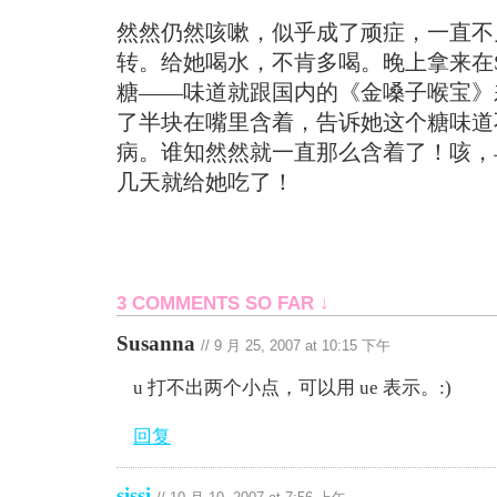
然然仍然咳嗽，似乎成了顽症，一直不
转。给她喝水，不肯多喝。晚上拿来在Sch
糖——味道就跟国内的《金嗓子喉宝》
了半块在嘴里含着，告诉她这个糖味道
病。谁知然然就一直那么含着了！咳，
几天就给她吃了！
3 COMMENTS SO FAR ↓
Susanna
//
9 月 25, 2007 at 10:15 下午
u 打不出两个小点，可以用 ue 表示。:)
回复
sissi