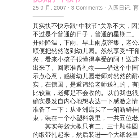
25 9 月, 2007
·
3 Comments
·
入园日记
,
育
其实快不快乐跟“中秋节”关系不大，
不过是个普通的日子，普通的星期二。
开始降温，下雨。早上雨点密集，老公
顺便把然然送到幼儿园。然然享受“干
兴，看来小孩子很懂得享受的阿！送进
出来了。回家准备礼物——借这个中国
示点心意，感谢幼儿园老师对然然的耐
实，在德国，是避讳给老师送礼的，有
比较重，老师是不会收的。以前我也很
确实是发自内心地想表达一下感激之情
准备了一下：从亚洲店买了一箱新鲜桂
束，装在一个小塑料袋里，一共五位老
——其实每袋大概只有二、三十颗桂圆
的缎带扎起来，然后装进一个大纸袋里