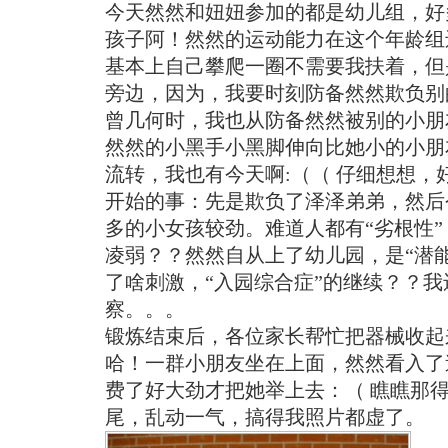
今天然然和妞妞参加的都是幼儿组，好
孩子阿！然然的运动能力在这个年龄组
基本上自己攀爬一圈不需要我扶着，但
旁边，因为，我要时刻防备然然欺负别
曾几何时，我也从防备然然被别的小朋
然然的小黑手小黑脚伸向比她小的小朋
流转，我也有今天啊:（（ 仔细想想，
开始的事：先是欺负了泽泽弟弟，然后
多的小女孩较劲。难道人都有“劣根性
凌弱？？然然自从上了幼儿园，是“潜
了啥刺激，“入园综合症”的继续？？
察。。。
锻炼结束后，各位家长帮忙把器械收起
哈！一群小朋友坐在上面，然然看入了
费了好大劲才把她举上去：（ 瞧瞧那
尾，乱动一气，搞得我照片都虚了。