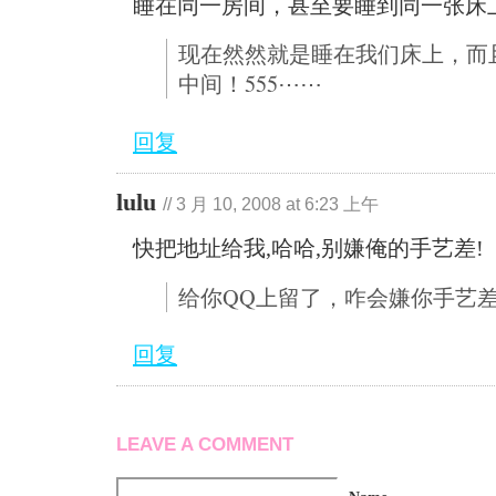
睡在同一房间，甚至要睡到同一张床
现在然然就是睡在我们床上，而
中间！555⋯⋯
回复
lulu
//
3 月 10, 2008 at 6:23 上午
快把地址给我,哈哈,别嫌俺的手艺差!
给你QQ上留了，咋会嫌你手艺
回复
LEAVE A COMMENT