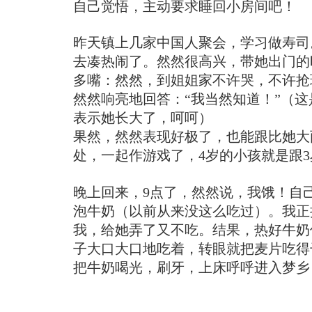
自己觉悟，主动要求睡回小房间吧！
昨天镇上几家中国人聚会，学习做寿司
去凑热闹了。然然很高兴，带她出门的
多嘴：然然，到姐姐家不许哭，不许抢
然然响亮地回答：“我当然知道！”（
表示她长大了，呵呵）
果然，然然表现好极了，也能跟比她大
处，一起作游戏了，4岁的小孩就是跟
晚上回来，9点了，然然说，我饿！自
泡牛奶（以前从来没这么吃过）。我正
我，给她弄了又不吃。结果，热好牛奶
子大口大口地吃着，转眼就把麦片吃得
把牛奶喝光，刷牙，上床呼呼进入梦乡