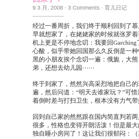
9 3 月, 2008
·
3 Comments
·
育儿日记
经过一番周折，我们终于顺利回到了慕
早就想家了，在姥姥家的时候就张罗着要回G
机上更是不停地念叨：我要回Garchin
心酸，似乎带她回国那么久反倒是一种
黑的小朋友挨个念叨一遍：俄旎，大熊
弟，还想去幼儿园⋯⋯
终于到家了，然然兴高采烈地把自己的
遍，然后问道：“明天去谁家玩？”可
着倒时差与打扫卫生，根本没有力气带
回到自己家的然然跟在国内简直判若两
很多，性格也变得开朗活泼！但是最大
独自睡小房间了！这让我们很郁闷：（