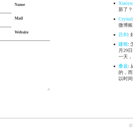
Xiaoyu
Name
新了？
Mail
Crystal
微博账号
Website
吕剑
:
建根
:
月29
一天，.
桑葚
:
的，而
以时间.
©