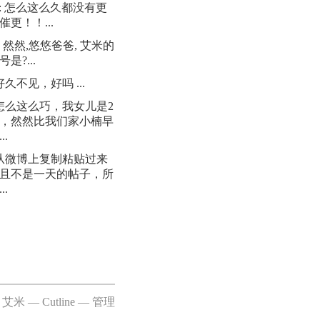
: 怎么这么久都没有更
催更！！...
: 然然,悠悠爸爸, 艾米的
是?...
 好久不见，好吗 ...
 怎么这么巧，我女儿是2
日，然然比我们家小楠早
..
 从微博上复制粘贴过来
且不是一天的帖子，所
..
 艾米 —
Cutline
—
管理