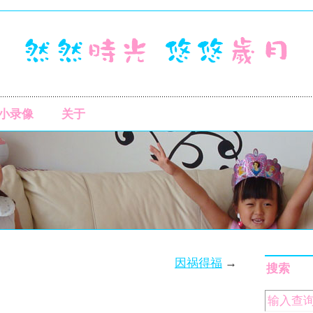
小录像
关于
因祸得福
→
搜索