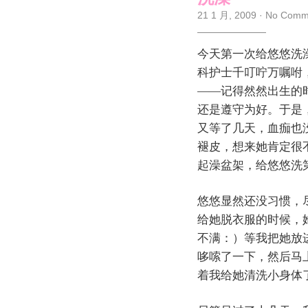
21 1 月, 2009
·
No Comm
今天第一次给悠悠洗
科护士千叮咛万嘱咐
——记得然然出生的
还是遵守为好。于是
又等了几天，血痂也
褪皮，想来她肯定很
起澡盆架，给悠悠洗
悠悠显然还没习惯，
给她脱衣服的时候，
不满：）等我把她放
哆嗦了一下，然后马
着我给她清洗小身体