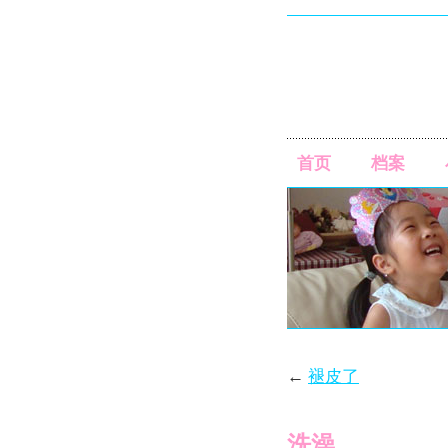
首页
档案
←
褪皮了
洗澡