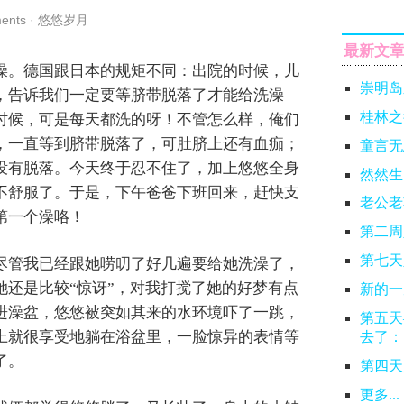
ents
·
悠悠岁月
最新文
澡。德国跟日本的规矩不同：出院的时候，儿
崇明岛
，告诉我们一定要等脐带脱落了才能给洗澡
桂林之
时候，可是每天都洗的呀！不管怎么样，俺们
，一直等到脐带脱落了，可肚脐上还有血痂；
童言无
没有脱落。今天终于忍不住了，加上悠悠全身
然然生
不舒服了。于是，下午爸爸下班回来，赶快支
老公老
第一个澡咯！
第二周
第七天
尽管我已经跟她唠叨了好几遍要给她洗澡了，
她还是比较“惊讶”，对我打搅了她的好梦有点
新的一
进澡盆，悠悠被突如其来的水环境吓了一跳，
第五天
上就很享受地躺在浴盆里，一脸惊异的表情等
去了：
了。
第四天
更多...