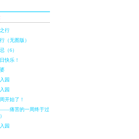
章
之行
行（无图版）
忌（6）
日快乐！
婆
入园
入园
周开始了！
——痛苦的一周终于过
）
入园