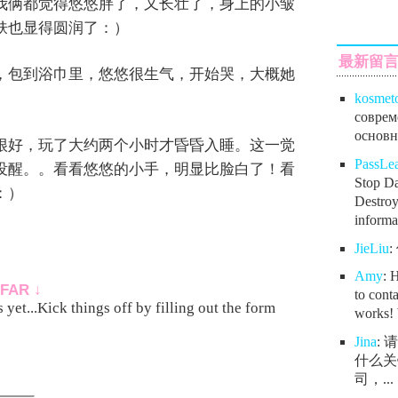
我俩都觉得悠悠胖了，又长壮了，身上的小皱
肤也显得圆润了：）
最新留
，包到浴巾里，悠悠很生气，开始哭，大概她
kosmet
соврем
основно
很好，玩了大约两个小时才昏昏入睡。这一觉
PassL
没醒。。看看悠悠的小手，明显比脸白了！看
Stop Da
：）
Destroy
informat
JieLiu
Amy
: 
FAR ↓
to conta
yet...Kick things off by filling out the form
works! 
Jina
:
什么关
司，...