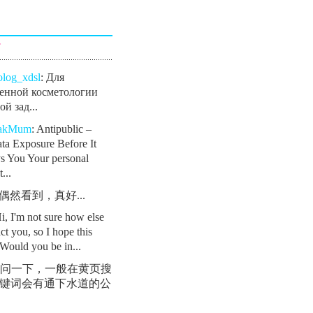
言
olog_xdsl
: Для
енной косметологии
й зад...
eakMum
: Antipublic –
ta Exposure Before It
s You Your personal
...
: 偶然看到，真好...
Hi, I'm not sure how else
ct you, so I hope this
Would you be in...
 请问一下，一般在黄页搜
键词会有通下水道的公