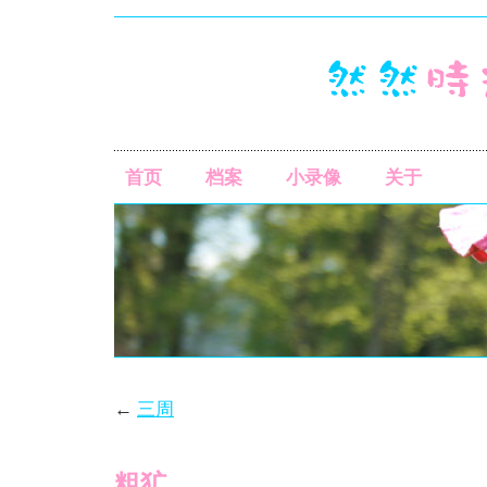
首页
档案
小录像
关于
←
三周
粗犷