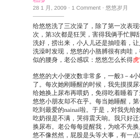
28 1 月, 2009
·
1 Comment
·
悠悠岁月
给悠悠洗了三次澡了，除了第一次表现
次，第3次都是狂哭，害得我俩手忙脚
洗好，捞出来，小人儿还是抽噎着，让
洗澡时发现，悠悠的小胳膊很有肉哇，
似的腰身，老公感叹：悠悠怎么长得
虎
悠悠的大小便次数非常多，一般3－4
了。每次她刚睡醒的时候，我先摸摸尿
给她换上尿布再喂奶，免得吃着睡着了
悠悠小朋友却不在乎。每当她睡醒，第
吃到最爱的nainai啦。于是，对我先
吃奶很是不满，哭得震天响。我只好迁
换尿布。老公每每提醒我，为啥不先换
悠不像然然，屁股是头等大事，有一点