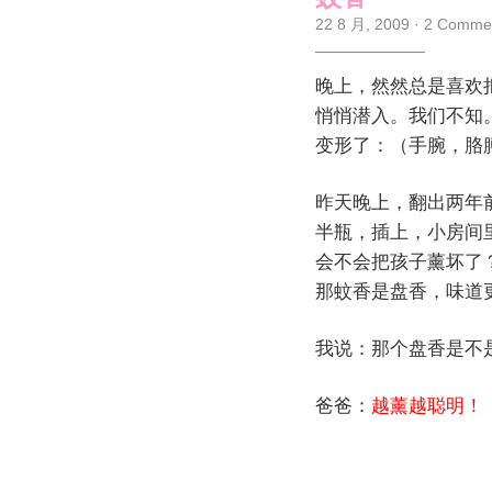
22 8 月, 2009
·
2 Comme
晚上，然然总是喜欢
悄悄潜入。我们不知
变形了：（手腕，胳
昨天晚上，翻出两年
半瓶，插上，小房间
会不会把孩子薰坏了
那蚊香是盘香，味道
我说：那个盘香是不
爸爸：
越薰越聪明！