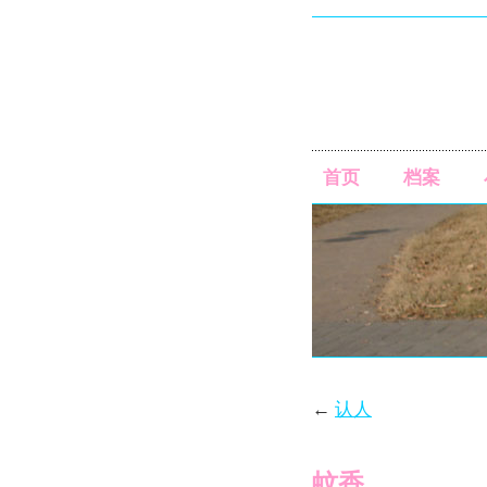
首页
档案
←
认人
蚊香