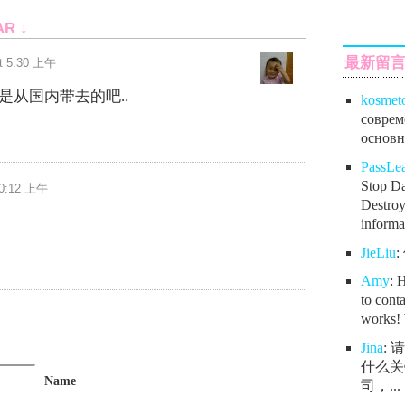
AR ↓
最新留
at 5:30 上午
是从国内带去的吧..
kosmet
соврем
основно
PassL
Stop Da
10:12 上午
Destroy
informat
JieLiu
Amy
: 
to conta
works! 
Jina
:
什么关
Name
司，...