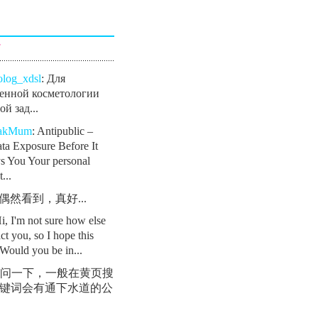
言
olog_xdsl
: Для
енной косметологии
й зад...
eakMum
: Antipublic –
ta Exposure Before It
s You Your personal
...
: 偶然看到，真好...
Hi, I'm not sure how else
ct you, so I hope this
Would you be in...
 请问一下，一般在黄页搜
键词会有通下水道的公