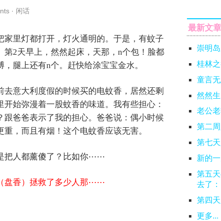
nts
·
闲话
最新文
把家里灯都打开，灯火通明的。于是，有蚊子
崇明岛
。第2天早上，然然起床，天那，n个包！脸都
桂林之
膊，腿上还有n个。赶快给涂宝宝金水。
童言无
前去意大利度假的时候买的电蚊香，居然还剩
然然生
里开始弥漫着一股蚊香的味道。我有些担心：
老公老
？跟爸爸表示了我的担心。爸爸说：偶小时候
第二周
更重，而且有烟！这个电蚊香应该无害。
第七天
是把人都薰傻了？比如你⋯⋯
新的一
第五天
（盘香）拯救了多少人那⋯
⋯
去了：
第四天
更多...