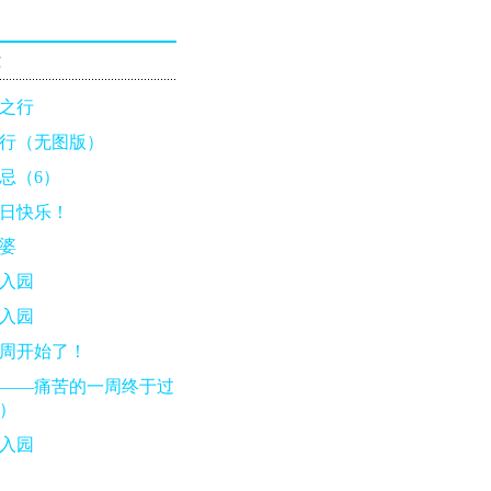
章
之行
行（无图版）
忌（6）
日快乐！
婆
入园
入园
周开始了！
——痛苦的一周终于过
）
入园