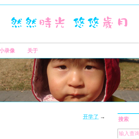
小录像
关于
开学了
→
搜索