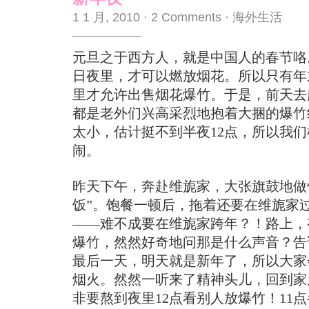
1 1 月, 2010
·
2 Comments
·
海外生活
元旦之于西方人，就是中国人的春节咯
日夜里，才可以燃放烟花。所以只有年末
里才允许出售烟花爆竹。于是，前天去
都是老外们兴高采烈地抱着大捆的爆竹
太小，估计挺不到半夜12点，所以我
闹。
昨天下午，奔赴维旎家，大张旗鼓地做
饭”。饱餐一顿后，拖着还要在维旎家
——难不成要在维旎家跨年？！路上，
爆竹，然然好奇地问那是什么声音？告诉
最后一天，明天就是新年了，所以大家
烟火。然然一听来了精神头儿，回到家
非要熬到夜里12点看别人放爆竹！11