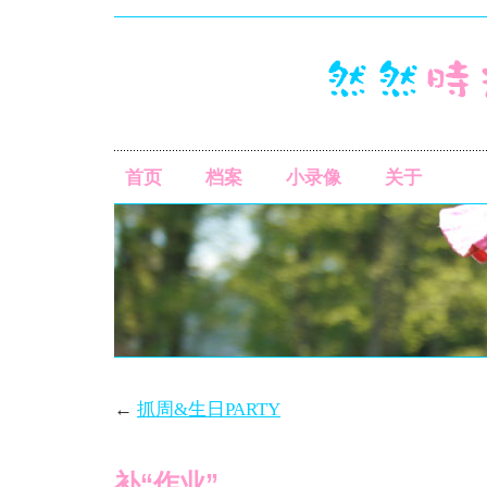
首页
档案
小录像
关于
←
抓周&生日PARTY
补“作业”