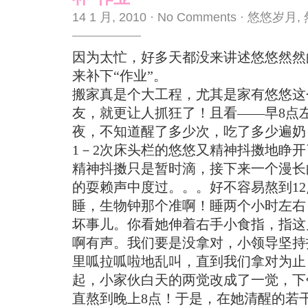
14 1 月, 2010
·
No Comments
·
悠悠岁月
,
因为太忙，好多天都没来讲述悠悠然然
来补下“作业”。
搬家真是个大工程，尤其是家有悠悠这
友，就更让人抓狂了！且看——早8点
夜，不知道醒了多少次，吃了多少遍奶
1－2次床头栏的悠悠又精神抖擞地睁
精神抖擞只是暂时滴，接下来一个漫长
的耍赖声中度过。。。好不容易熬到1
睡，生物钟那个准啊！睡两个小时左右
坏事儿。你看她伸着右手小食指，指这
啊有声。我们要是没拿对，小领导坚持
里呱拉呱啦地乱叫，直到我们拿对为止
起，小家伙白天的两觉改成了一觉，下
直熬到晚上8点！于是，在她清醒的若