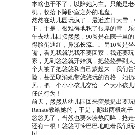
本啥也干不了，以陪她为主。只能是老
机，收拾下除卧室之外的地盘。
然然在幼儿园玩疯了，最近连日大雪，
下，于是，很难得地积了很厚的雪，乐
午去幼儿园接然然，90％是在院子里
得脸蛋通红，鼻涕长流。。另10％是
嘴，看见我就说我不要回家，我还要玩
家，见到悠悠就开始疯，把悠悠弄到大
个大被子把悠悠和自己蒙起来，我们告
险，甚至取消她带悠悠玩的资格，她仍
见，把一个小小孩儿交给一个大小孩儿
任的行为！
前天，然然从幼儿园回来突然提出要玩
Renate教给她的，于是，翻出两根绳
悠悠见了，当然也要来凑热闹咯，抢走
还有一根！悠悠可怜巴巴地瞧着我们玩
以。