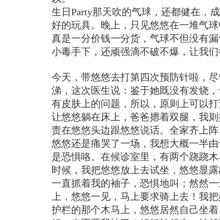
生日Party那天吹的气球，还都健在，
好的玩具。晚上，只见悠悠在一堆气球
真是一分价钱一分货，气球不但没有漏
小毒手下，还顽强滴不破不爆，让我们
今天，带悠悠去打第四次预防针啦，尽
涕，这次医生说：鉴于她既没有发烧，
有皮肤上的问题，所以，原则上可以打
让悠悠躺在床上，爸爸摁着双腿，我则
责在悠悠头边跟悠悠说话。全家齐上阵
悠悠还是痛哭了一场，我想大概一半由
是恐惧咯。在候诊室里，有两个跷跷木
时候，我把悠悠放上去试坐，悠悠显露
一直抓着我的袖子，恐惧地叫；然然一
上，悠悠一见，马上要求骑上去！我把
护栏的那个木马上，悠悠居然自己坐着