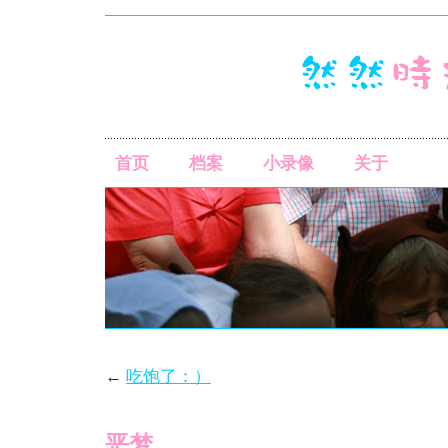
首页
档案
小录像
关于
←
吃饱了：）
恶梦