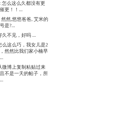
: 怎么这么久都没有更
催更！！...
: 然然,悠悠爸爸, 艾米的
是?...
 好久不见，好吗 ...
 怎么这么巧，我女儿是2
日，然然比我们家小楠早
..
 从微博上复制粘贴过来
且不是一天的帖子，所
..