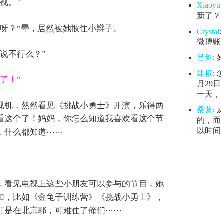
视。”
Xiaoyu
新了？
视呀？”晕，居然被她揪住小辫子。
Crystal
微博账号
说不行么？”
吕剑
:
建根
:
了！”
月29
一天，.
视机，然然看见《挑战小勇士》开演，乐得两
桑葚
:
看这个了！妈妈，你怎么知道我喜欢看这个节
的，而
以时间.
，什么都知道⋯⋯
，看见电视上这些小朋友可以参与的节目，她
加，比如《金龟子训练营》《挑战小勇士》，
可是在北京耶，可难住了俺们⋯⋯