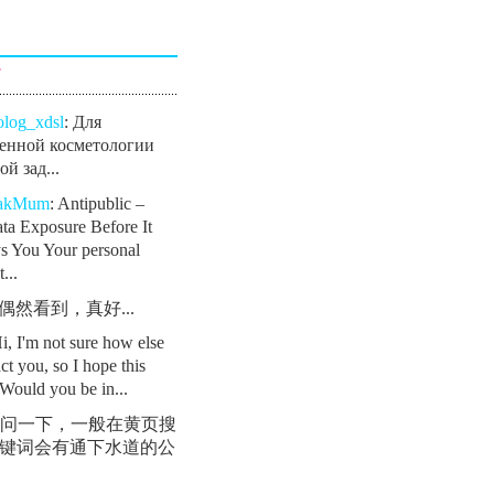
言
olog_xdsl
: Для
енной косметологии
й зад...
eakMum
: Antipublic –
ta Exposure Before It
s You Your personal
...
: 偶然看到，真好...
Hi, I'm not sure how else
ct you, so I hope this
Would you be in...
 请问一下，一般在黄页搜
键词会有通下水道的公