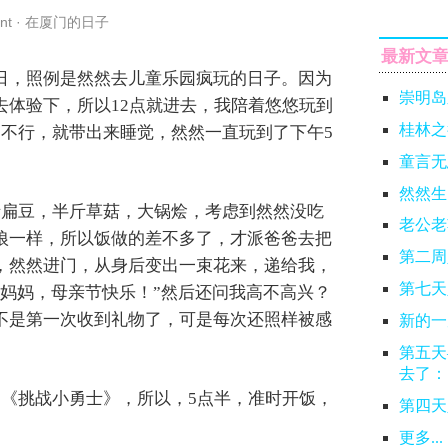
nt
·
在厦门的日子
最新文
日，照例是然然去儿童乐园疯玩的日子。因为
崇明岛
去体验下，所以12点就进去，我陪着悠悠玩到
桂林之
的不行，就带出来睡觉，然然一直玩到了下午5
童言无
然然生
斤扁豆，半斤草菇，大锅烩，考虑到然然没吃
老公老
狼一样，所以饭做的差不多了，才派爸爸去把
第二周
，然然进门，从身后变出一束花来，递给我，
第七天
“妈妈，母亲节快乐！”然后还问我高不高兴？
不是第一次收到礼物了，可是每次还照样被感
新的一
第五天
去了：
的《挑战小勇士》，所以，5点半，准时开饭，
第四天
更多...