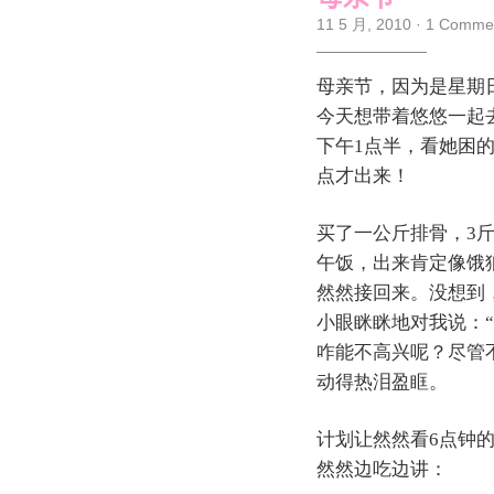
11 5 月, 2010
·
1 Comme
母亲节，因为是星期
今天想带着悠悠一起
下午1点半，看她困
点才出来！
买了一公斤排骨，3
午饭，出来肯定像饿
然然接回来。没想到
小眼眯眯地对我说：
咋能不高兴呢？尽管
动得热泪盈眶。
计划让然然看6点钟
然然边吃边讲：