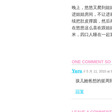
晚上，悠悠又爬到姐
进姐姐房间，不让进
续把肚皮撑圆，然后
在悠悠这么喜欢跟姐
米，四口人睡在一起
ONE COMMENT SO 
Yuru
//
5 月 11, 2010 at
孩儿她爸想的挺周
回复