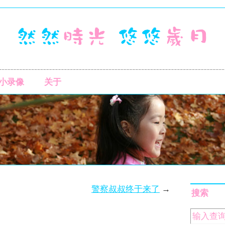
小录像
关于
警察叔叔终于来了
→
搜索