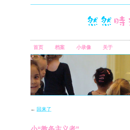
首页
档案
小录像
关于
←
回来了
小“教条主义者”