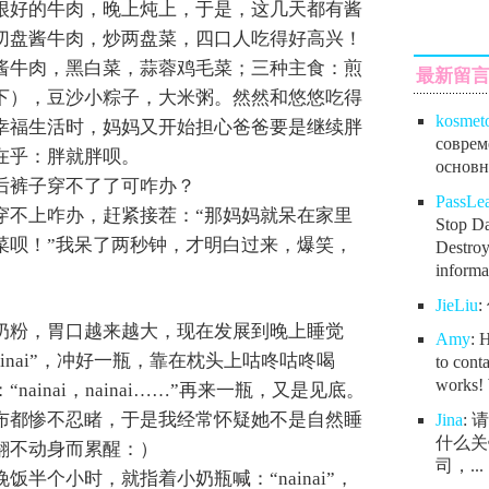
很好的牛肉，晚上炖上，于是，这几天都有酱
切盘酱牛肉，炒两盘菜，四口人吃得好高兴！
酱牛肉，黑白菜，蒜蓉鸡毛菜；三种主食：煎
最新留
下），豆沙小粽子，大米粥。然然和悠悠吃得
kosmet
幸福生活时，妈妈又开始担心爸爸要是继续胖
соврем
在乎：胖就胖呗。
основно
后裤子穿不了了可咋办？
PassL
穿不上咋办，赶紧接茬：“那妈妈就呆在家里
Stop Da
菜呗！”我呆了两秒钟，才明白过来，爆笑，
Destroy
informat
。
JieLiu
奶粉，胃口越来越大，现在发展到晚上睡觉
Amy
: 
inai”，冲好一瓶，靠在枕头上咕咚咕咚喝
to conta
works! 
ainai，nainai……”再来一瓶，又是见底。
布都惨不忍睹，于是我经常怀疑她不是自然睡
Jina
:
什么关
翻不动身而累醒：）
司，...
饭半个小时，就指着小奶瓶喊：“nainai”，