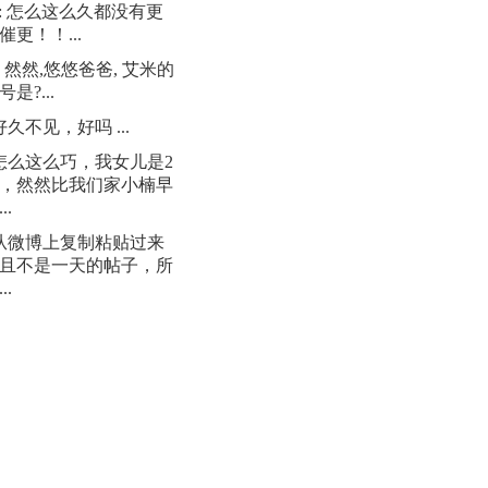
: 怎么这么久都没有更
催更！！...
: 然然,悠悠爸爸, 艾米的
是?...
 好久不见，好吗 ...
 怎么这么巧，我女儿是2
日，然然比我们家小楠早
..
 从微博上复制粘贴过来
且不是一天的帖子，所
..