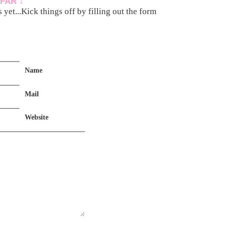
FAR ↓
yet...Kick things off by filling out the form
Name
Mail
Website