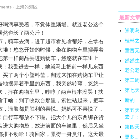
ments
·
上海的郊区
最新文
好喝滴享受着，不觉体重渐增。就连老公这个
崇明岛
居然也长了两公斤！
桂林之
市，骑车去滴，进了超市看见啥都好，左拿右
大堆！悠悠开始的时候，坐在购物车里摆弄着
童言无
把第一样商品丢进购物车，悠悠就在车里上
然然生
大戏：我丢进去一样，她就马上把前一样儿东西
老公老
。买了两个小塑料筐，翻过来扣在购物车里让
第二周
奋地摆弄着手里的东西，我突然转弯，悠悠一
第七天
下来，摔在购物车里，哼哼了两声根本没哭！扶
啥干啥；到了收款台那里，索性站起来，把车
新的一
放，满脸都是胜利的喜悦。妈妈可不喜悦了，
第五天
去了：
！自行车都放不下啦。把大个儿的东西绑在货
装进大购物袋，放进前面的车筐里，然后又坐
第四天
都推不动哈！骑回家，累得一身臭汗。这天最
更多...