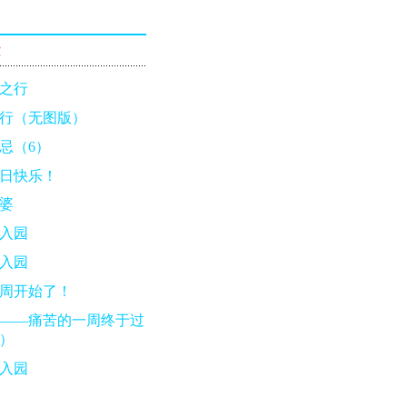
章
之行
行（无图版）
忌（6）
日快乐！
婆
入园
入园
周开始了！
——痛苦的一周终于过
）
入园