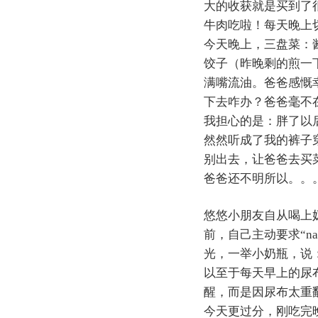
大的收获就是买到了
牛肉吃啦！每天晚上
今天晚上，三盘菜：
饺子（昨晚剩的煎一
满嘴流油。爸爸感慨
下去咋办？爸爸毫不
我担心的是：胖了以
然然听成了我的裤子
别出去，让爸爸去买
爸爸还不明所以。。
悠悠小朋友自从喝上
前，自己主动要求“na
光，一举小奶瓶，说：“n
以至于每天早上的尿
醒，而是因尿布太重
今天更过分，刚吃完晚