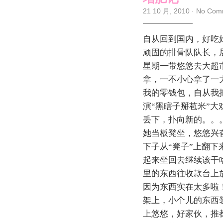
21 10 月, 2010
·
No Com
自从回到国内，好吃
顽固的排骨队队长，
星期一带悠悠去大超
拿，一不小心拿了一
我的零钱包，自从我
演“黑瞎子掰苞米”
丢下，扑向新的。。
她当板凳坐，悠悠兴
下子从“凳子”上翻
起来坐回去继续该干
里的东西往收款台上
因为东西实在太多啦
架上，小个儿的东西
上悠悠，好家伙，推