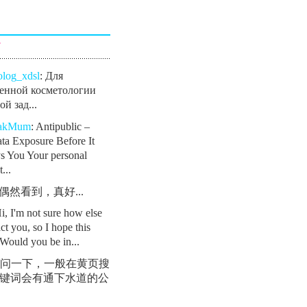
言
olog_xdsl
: Для
енной косметологии
й зад...
eakMum
: Antipublic –
ta Exposure Before It
s You Your personal
...
: 偶然看到，真好...
Hi, I'm not sure how else
ct you, so I hope this
Would you be in...
 请问一下，一般在黄页搜
键词会有通下水道的公