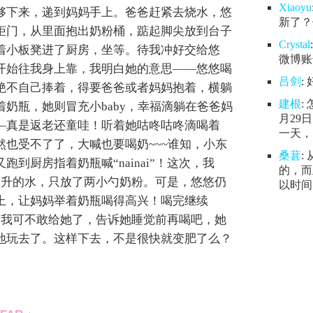
Xiaoyu
够下来，递到妈妈手上。爸爸赶紧去烧水，悠
新了？
柜门，从里面抱出奶粉桶，踮起脚尖放到台子
Crystal
着小板凳进了厨房，坐等。待我冲好交给悠
微博账号
开始往我身上靠，我明白她的意思——悠悠喝
吕剑
:
绝不自己捧着，得要爸爸或者妈妈抱着，横躺
建根
:
奶瓶，她则冒充小baby，幸福滴躺在爸爸妈
月29
—真是返老还童哇！听着她咕咚咕咚滴喝着
一天，.
然也受不了了，大喊也要喝奶~~~谁知，小东
桑葚
:
到厨房指着奶瓶喊“nainai”！这次，我
的，而
多毫升的水，只放了两小勺奶粉。可是，悠悠仍
以时间.
上，让妈妈举着奶瓶喝得高兴！喝完继续
…”这下我可不敢给她了，告诉她睡觉前再喝吧，她
地玩去了。这样下去，不是很快就变肥了么？