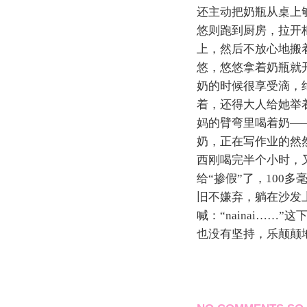
还主动把奶瓶从桌上
悠则跑到厨房，拉开
上，然后不放心地搬
悠，悠悠拿着奶瓶就
奶的时候很享受滴，
着，还得大人给她举着
妈的臂弯里喝着奶—
奶，正在写作业的然
西刚喝完半个小时，又跑
给“掺假”了，100
旧不嫌弃，躺在沙发
喊：“nainai…
也没有坚持，乐颠颠