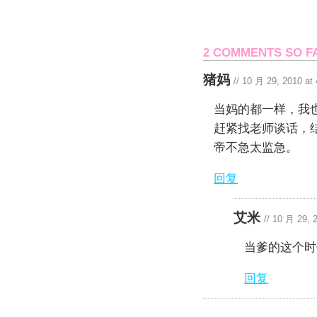
2 COMMENTS SO F
猪妈
//
10 月 29, 2010 at
当妈的都一样，我
赶紧找老师谈话，
帝不急太监急。
回复
艾米
//
10 月 29, 
当爹的这个时
回复