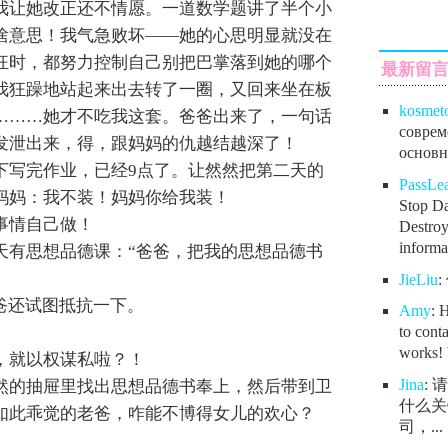
我让她改正还不情愿。一道数学题讲了半个小
啥意思！我气急败坏——她的心思明显就没在
狂时，都努力控制自己别把巴掌落到她的哪个
最新留
我狂躁地站起来出去转了一圈，又回来坐在板
kosmet
………她才不吃我这套。爸爸出来了，一句话
соврем
发泄出来，得，跟妈妈的仇越结越深了！
основно
下写完作业，已经9点了。让然然把第二天的
PassL
妈妈：我不装！妈妈你给我装！
Stop Da
事情自己做！
Destroy
informat
天有思想品德课：“爸爸，把我的思想品德书
JieLiu
爸还试图抵抗一下。
Amy
: 
to conta
works! 
，就以权谋私啦？！
Jina
:
然的抽屉里找出思想品德书奉上，然后带到卫
什么关
如此乖觉的老爸，咋能不博得女儿的欢心？
司，...