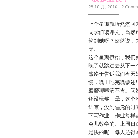
28 10 月, 2010
·
2 Comm
上个星期就听然然回
同学们读课文，当然
轮到她呀？然然说，
等。
这个星期伊始，我们
晚了就跳过去从下一
然终于告诉我们今天
慢，晚上吃完晚饭还
磨磨唧唧滴不肯。问
还没玩够！晕，这个
结束，没到睡觉的时
下写作业。作业每样
会儿数学的。上周日
是快的呢，每天还得