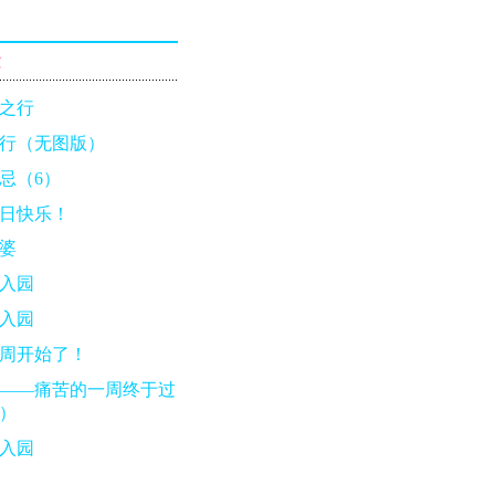
章
之行
行（无图版）
忌（6）
日快乐！
婆
入园
入园
周开始了！
——痛苦的一周终于过
）
入园