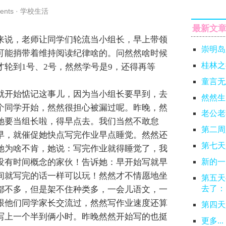
ents
·
学校生活
最新文
来说，老师让同学们轮流当小组长，早上带领
崇明岛
可能捎带着维持阅读纪律啥的。问然然啥时候
桂林之
才轮到1号、2号，然然学号是9，还得再等
童言无
就开始惦记这事儿，因为当小组长要早到，去
然然生
个同学开始，然然很担心被漏过呢。昨晚，然
老公老
她要当组长啦，得早点去。我们当然不敢怠
第二周
早，就催促她快点写完作业早点睡觉。然然还
第七天
她为啥不肯，她说：写完作业就得睡觉了，我
没有时间概念的家伙！告诉她：早开始写就早
新的一
间就写完的话一样可以玩！然然才不情愿地坐
第五天
去了：
都不多，但是架不住种类多，一会儿语文，一
跟他们同学家长交流过，然然写作业速度还算
第四天
写上一个半到俩小时。昨晚然然开始写的也挺
更多...