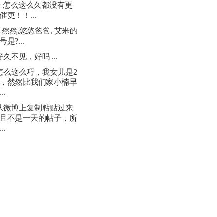
: 怎么这么久都没有更
催更！！...
: 然然,悠悠爸爸, 艾米的
是?...
 好久不见，好吗 ...
 怎么这么巧，我女儿是2
日，然然比我们家小楠早
..
 从微博上复制粘贴过来
且不是一天的帖子，所
..