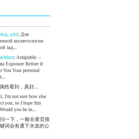
言
olog_xdsl
: Для
енной косметологии
й зад...
eakMum
: Antipublic –
ta Exposure Before It
s You Your personal
...
: 偶然看到，真好...
Hi, I'm not sure how else
ct you, so I hope this
Would you be in...
 请问一下，一般在黄页搜
键词会有通下水道的公