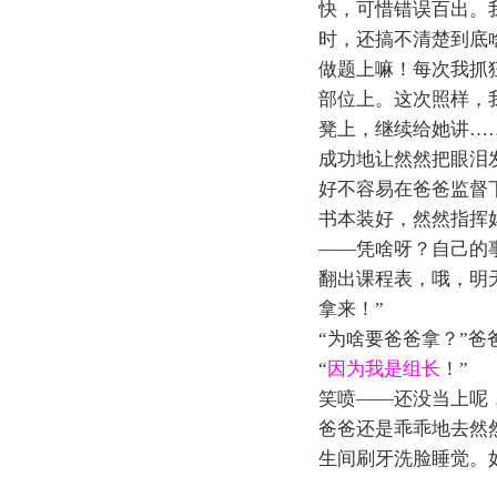
快，可惜错误百出。
时，还搞不清楚到底
做题上嘛！每次我抓
部位上。这次照样，
凳上，继续给她讲…
成功地让然然把眼泪
好不容易在爸爸监督
书本装好，然然指挥
——凭啥呀？自己的
翻出课程表，哦，明
拿来！”
“为啥要爸爸拿？”爸
“
因为我是组长
！”
笑喷——还没当上呢
爸爸还是乖乖地去然
生间刷牙洗脸睡觉。