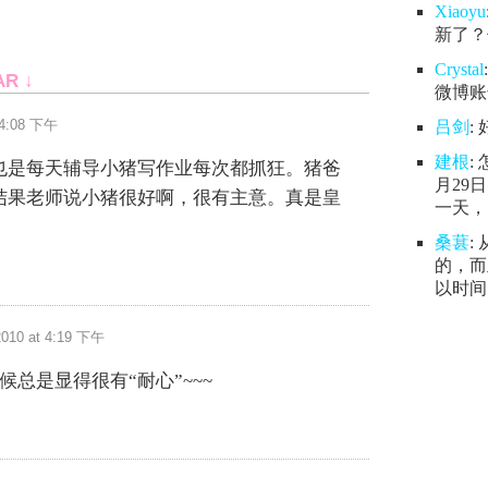
Xiaoyu
新了？
Crystal
AR ↓
微博账号
 4:08 下午
吕剑
:
建根
:
也是每天辅导小猪写作业每次都抓狂。猪爸
月29
结果老师说小猪很好啊，很有主意。真是皇
一天，.
桑葚
:
的，而
以时间.
2010 at 4:19 下午
候总是显得很有“耐心”~~~