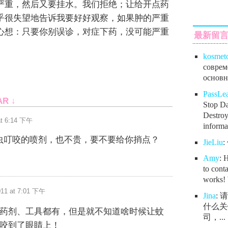
严重，然后又要挂水。我们拒绝；让给开点药
乎很失望地告诉我要好好观察，如果肿的严重
心想：只要你别误诊，对症下药，没可能严重
最新留
kosmet
соврем
основно
PassL
AR ↓
Stop Da
Destroy
at 6:14 下午
informat
虫叮咬的喷剂，也不贵，要不要给你捎点？
JieLiu
Amy
: 
to conta
works! 
011 at 7:01 下午
Jina
:
什么关
药剂、工具都有，但是就不知道啥时候让蚊
司，...
咬到了眼睛上！