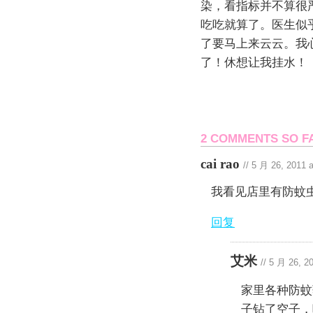
染，看指标并不算很
吃吃就算了。医生似
了要马上来云云。我
了！休想让我挂水！
2 COMMENTS SO F
cai rao
//
5 月 26, 2011 
我看见店里有防蚊
回复
艾米
//
5 月 26, 2
家里各种防蚊
子钻了空子，