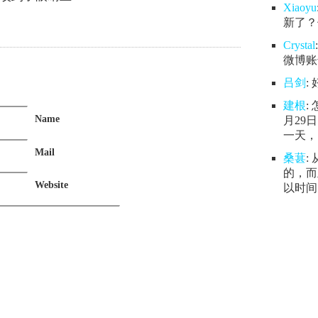
Xiaoyu
新了？
Crystal
微博账号
吕剑
:
建根
:
Name
月29
一天，.
Mail
桑葚
:
的，而
Website
以时间.