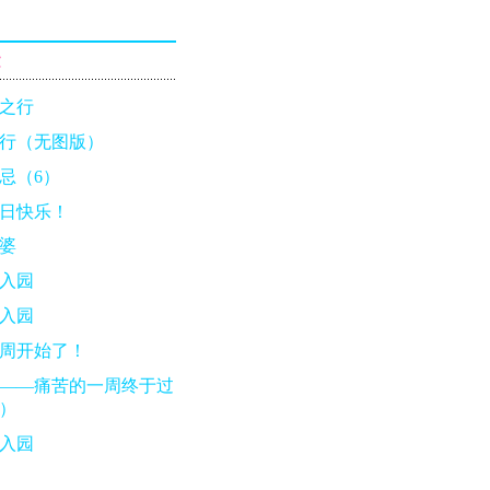
章
之行
行（无图版）
忌（6）
日快乐！
婆
入园
入园
周开始了！
——痛苦的一周终于过
）
入园