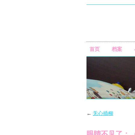
首页
档案
←
无心插柳
眼睛不见了：