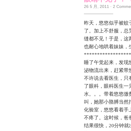
26 5 月, 2011
·
2 Comme
昨天，悠悠似乎被蚊
了。加上不舒服，总
缝都不见！于是，这
也耐心地哄着妹妹，
*****************
睡了午觉起来，发现
泌物流出来，赶紧带
不许说去看医生，只
了眼科，眼科医生一
水。。。带着悠悠缴
叫，她那小胳膊当然
化验室，悠悠看着手
不疼了。这时候，爸
结果很快，20分钟