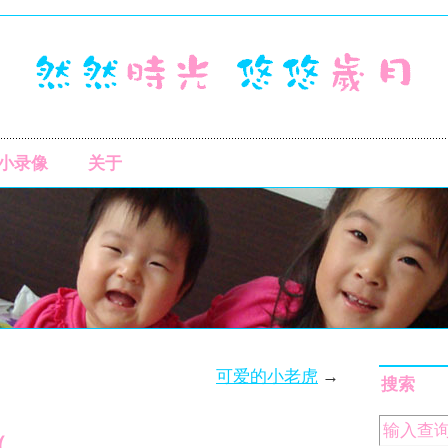
小录像
关于
可爱的小老虎
→
搜索
（