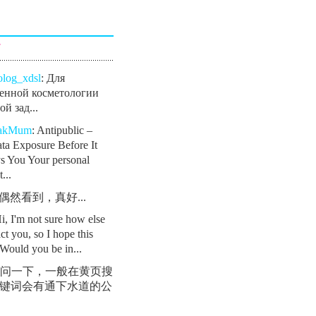
言
olog_xdsl
: Для
енной косметологии
й зад...
eakMum
: Antipublic –
ta Exposure Before It
s You Your personal
...
: 偶然看到，真好...
Hi, I'm not sure how else
ct you, so I hope this
Would you be in...
 请问一下，一般在黄页搜
键词会有通下水道的公