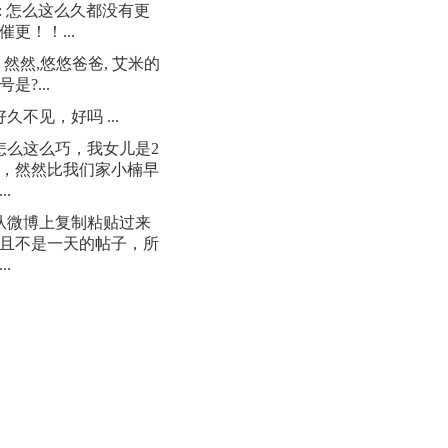
: 怎么这么久都没有更
催更！！...
: 然然,悠悠爸爸, 艾米的
是?...
 好久不见，好吗 ...
 怎么这么巧，我女儿是2
日，然然比我们家小楠早
..
 从微博上复制粘贴过来
且不是一天的帖子，所
..