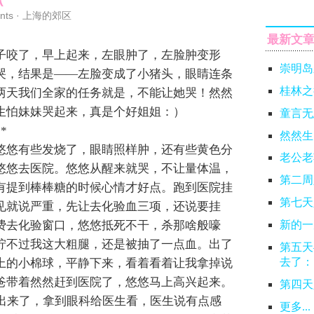
nts
·
上海的郊区
最新文
子咬了，早上起来，左眼肿了，左脸肿变形
崇明岛
哭，结果是——左脸变成了小猪头，眼睛连条
桂林之
两天我们全家的任务就是，不能让她哭！然然
生怕妹妹哭起来，真是个好姐姐：）
童言无
**
然然生
悠悠有些发烧了，眼睛照样肿，还有些黄色分
老公老
悠悠去医院。悠悠从醒来就哭，不让量体温，
第二周
有提到棒棒糖的时候心情才好点。跑到医院挂
第七天
见就说严重，先让去化验血三项，还说要挂
费去化验窗口，悠悠抵死不干，杀那啥般嚎
新的一
拧不过我这大粗腿，还是被抽了一点血。出了
第五天
去了：
上的小棉球，平静下来，看着看着让我拿掉说
爸带着然然赶到医院了，悠悠马上高兴起来。
第四天
就出来了，拿到眼科给医生看，医生说有点感
更多...