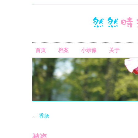
首页
档案
小录像
关于
←
香肠
被盗……