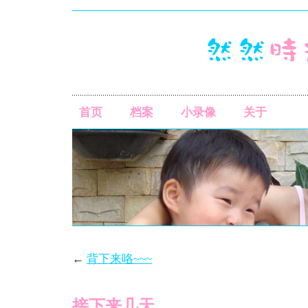
首页
档案
小录像
关于
←
背下来咯~~~
接下来几天