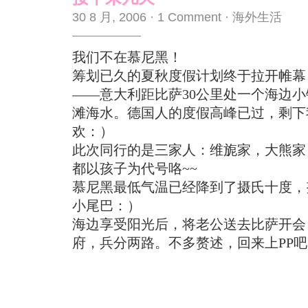
30 8 月, 2006
·
1 Comment
·
海外生活
我们不在慕尼黑！
筹划已久的夏秋度假计划终于拉开帷幕
——意大利距比萨30公里处一个海边
滩海水。德国人的度假高峰已过，剩下
欢：）
此次同行的是三家人：维旎家，大熊家
都以孩子为代号咯~~
慕尼黑最低气温已经降到了摄氏十度，
小尾巴：）
海边享受阳光后，将老公送去比萨开会
府，兵分两路。不多赘述，回来上PP