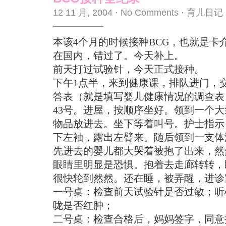
12 11 月, 2004
·
No Comments
·
育儿日记
本该4个月的时候接种BCG，也就是卡
在国内，错过了。今天补上。
前天打过试验针，今天正式接种。
下午1点半，来到健康课，排队进门，
答表（就是填写婴儿健康情况的调查表
43号。进屋，按顺序坐好。领到一个
物品放进去。坐下等着叫号。护士指示
下左袖，露出左臂来。随后领到一支体
先进去的婴儿都大哭着被抱了出来，然
眼睛里明显是恐惧。抱着去走廊转转，
很快轮到然然。还在睡，被弄醒，进诊
一号桌：检查前天试验针是否过敏；听
咙是否红肿；
二号桌：检查合格后，妈妈签字，同意