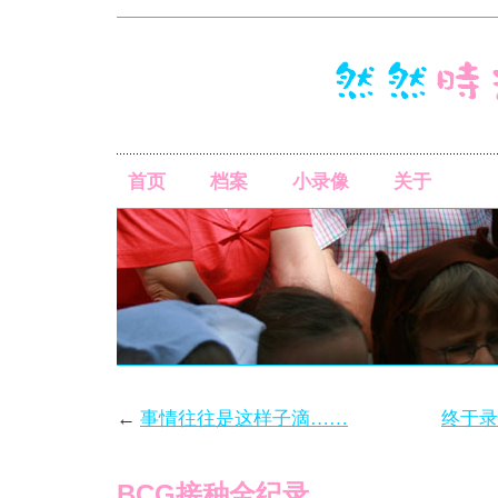
首页
档案
小录像
关于
←
事情往往是这样子滴……
终于录
BCG接种全纪录