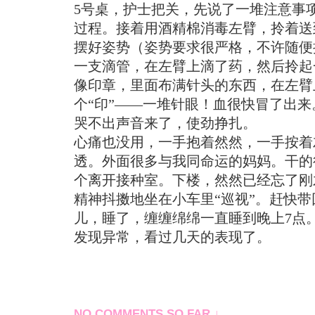
5号桌，护士把关，先说了一堆注意事
过程。接着用酒精棉消毒左臂，拎着送
摆好姿势（姿势要求很严格，不许随便
一支滴管，在左臂上滴了药，然后拎起
像印章，里面布满针头的东西，在左臂
个“印”——一堆针眼！血很快冒了出
哭不出声音来了，使劲挣扎。
心痛也没用，一手抱着然然，一手按着
透。外面很多与我同命运的妈妈。干的
个离开接种室。下楼，然然已经忘了刚
精神抖擞地坐在小车里“巡视”。赶快
儿，睡了，缠缠绵绵一直睡到晚上7点
发现异常，看过几天的表现了。
NO COMMENTS SO FAR ↓