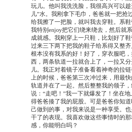
玩儿。他叫我洗洗脸，我很高兴可以趁
儿”水。我刚拿下毛巾，爸爸就一把抢
给我擦了一把脸，就叫我去穿鞋。系鞋
我特别enjoy把它们绕来绕去，然后就
成就感。我刚穿上一只鞋，比划好了鞋
过来三下两下把我的鞋子给系得又整齐
根本没有我系的好！好了，穿衣服吧，
西，两条轨道一拉就合上了，一拉又分
儿。我正对着镜子准备看着神奇的拉链
上的时候，爸爸第三次冲过来，用最快
轨道并在了一起。然后整整我的领子，
说：“走吧！”我一下就爆发了！坐在
得爸爸揍了我的屁股。可是爸爸你知道
己做到的事，对我来说是一种享受。也
干了的表现。我喜欢做这些事情时的那
感，你能明白吗？