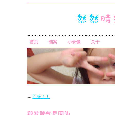
首页
档案
小录像
关于
←
回来了！
我发脾气是因为……