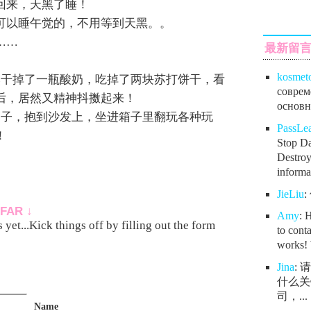
回来，天黑了睡！
可以睡午觉的，不用等到天黑。。
……
最新留
kosmet
然干掉了一瓶酸奶，吃掉了两块苏打饼干，看
соврем
后，居然又精神抖擞起来！
основно
箱子，抱到沙发上，坐进箱子里翻玩各种玩
PassL
！
Stop Da
Destroy
informat
JieLiu
FAR ↓
Amy
: 
yet...Kick things off by filling out the form
to conta
works! 
Jina
:
什么关
司，...
Name