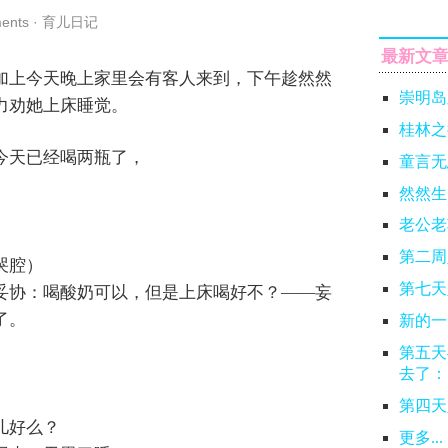
ents
·
育儿日记
最新文
加上今天晚上家里会有客人来到，下午趁然然
崇明岛
力劝她上床睡觉。
桂林之
今天已经喝两瓶了，
童言无
然然生
老公老
第二周
哭腔）
第七天
妥协：喝酸奶可以，但是上床喝好不？——妄
了。
新的一
第五天
去了：
第四天
儿好么？
更多...