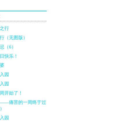
章
之行
行（无图版）
忌（6）
日快乐！
婆
入园
入园
周开始了！
——痛苦的一周终于过
）
入园