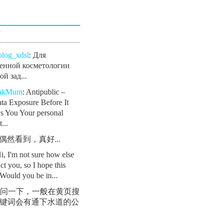
言
olog_xdsl
: Для
енной косметологии
й зад...
eakMum
: Antipublic –
ta Exposure Before It
s You Your personal
...
: 偶然看到，真好...
Hi, I'm not sure how else
ct you, so I hope this
Would you be in...
 请问一下，一般在黄页搜
键词会有通下水道的公