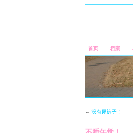
首页
档案
←
没有尿裤子！
不睡午觉！