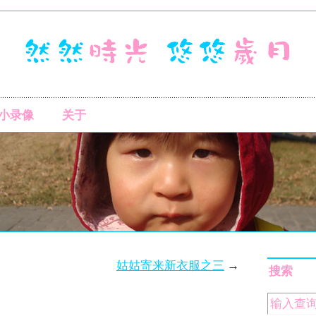
小录像
关于
姑姑寄来新衣服之三
→
搜索