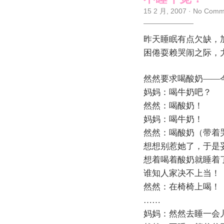
15 2 月, 2007
·
No Comm
昨天睡眠有点欠缺，
困倦耍赖哭闹之际，
然然要求喝酸奶——
妈妈：喝牛奶吧？
然然：喝酸奶！
妈妈：喝牛奶！
然然：喝酸奶（带着
想想别惹她了，于是
想着喝着酸奶就睡着
谁知人家决不上当！
然然：在椅椅上喝！
……
妈妈：然然去睡一会