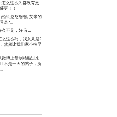
: 怎么这么久都没有更
催更！！...
: 然然,悠悠爸爸, 艾米的
是?...
 好久不见，好吗 ...
 怎么这么巧，我女儿是2
日，然然比我们家小楠早
..
 从微博上复制粘贴过来
且不是一天的帖子，所
..