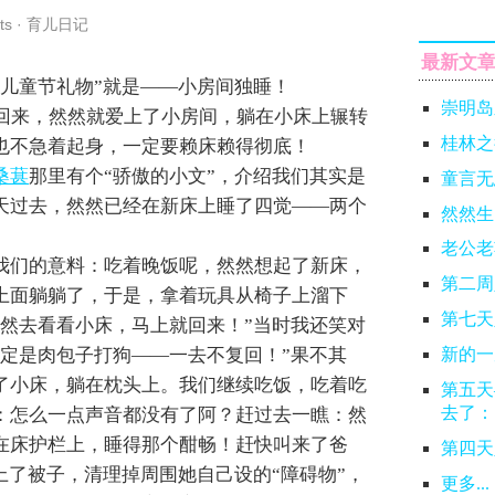
ts
·
育儿日记
最新文
“儿童节礼物”就是——小房间独睡！
崇明岛
床回来，然然就爱上了小房间，躺在小床上辗转
桂林之
也不急着起身，一定要赖床赖得彻底！
桑葚
那里有个“骄傲的小文”，介绍我们其实是
童言无
天过去，然然已经在新床上睡了四觉——两个
然然生
老公老
我们的意料：吃着晚饭呢，然然想起了新床，
第二周
上面躺躺了，于是，拿着玩具从椅子上溜下
第七天
然然去看看小床，马上就回来！”当时我还笑对
肯定是肉包子打狗——一去不复回！”果不其
新的一
了小床，躺在枕头上。我们继续吃饭，吃着吃
第五天
去了：
：怎么一点声音都没有了阿？赶过去一瞧：然
在床护栏上，睡得那个酣畅！赶快叫来了爸
第四天
上了被子，清理掉周围她自己设的“障碍物”，
更多...