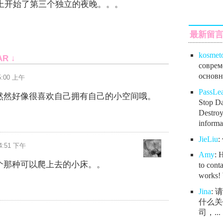
上开始了第三个独立的夜晚。。。
最新留
kosmet
AR ↓
соврем
основно
 5:00 上午
PassL
然然好像很喜欢自己拥有自己的小空间哦。
Stop Da
Destroy
informat
JieLiu
 4:51 下午
Amy
: 
个那种可以爬上去的小床。。
to conta
works! 
Jina
:
什么关
司，...