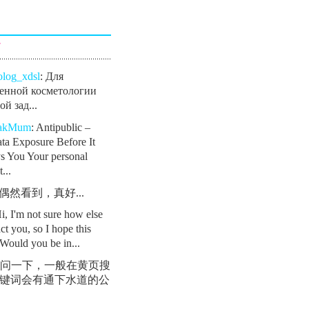
言
olog_xdsl
: Для
енной косметологии
й зад...
eakMum
: Antipublic –
ta Exposure Before It
s You Your personal
...
: 偶然看到，真好...
Hi, I'm not sure how else
ct you, so I hope this
Would you be in...
 请问一下，一般在黄页搜
键词会有通下水道的公