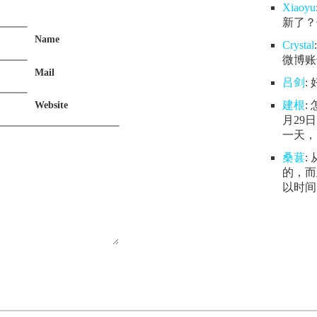
Xiaoyu
新了？
Name
Crystal
微博账号
Mail
吕剑
:
建根
:
Website
月29
一天，.
桑葚
:
的，而
以时间.