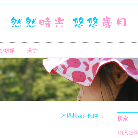
小录像
关于
木槿花西月锦绣
→
搜索