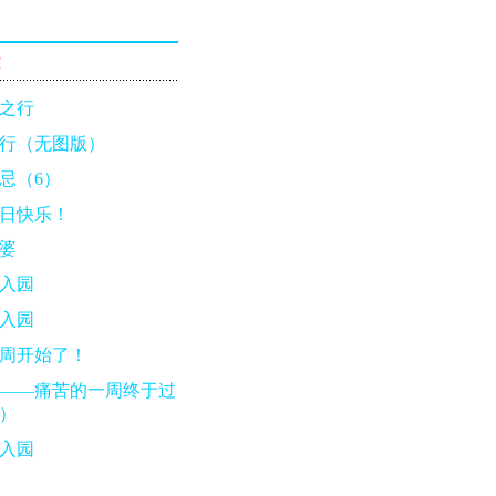
章
之行
行（无图版）
忌（6）
日快乐！
婆
入园
入园
周开始了！
——痛苦的一周终于过
）
入园