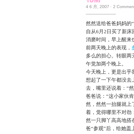
4 6 月, 2007
·
2 Commen
然然送给爸爸妈妈的
自从6月2日买了新
消磨时间，早上醒来
前两天晚上的表现，
多么的担心。转眼两
午觉加两个晚上。
今天晚上，更是出乎
想起了一下午都没去
去，嘴里还说着：“
爸爸说：“这小家伙
然，然然一抬腿就上
着，觉得哪里不对劲
然一只脚丫高高地搭
爸“参观”后，给她盖