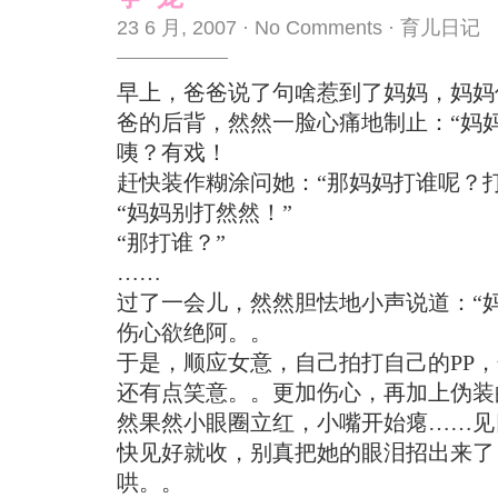
23 6 月, 2007
·
No Comments
·
育儿日记
早上，爸爸说了句啥惹到了妈妈，妈妈
爸的后背，然然一脸心痛地制止：“妈
咦？有戏！
赶快装作糊涂问她：“那妈妈打谁呢？打
“妈妈别打然然！”
“那打谁？”
……
过了一会儿，然然胆怯地小声说道：“
伤心欲绝阿。。
于是，顺应女意，自己拍打自己的PP
还有点笑意。。更加伤心，再加上伪装
然果然小眼圈立红，小嘴开始瘪……见
快见好就收，别真把她的眼泪招出来了
哄。。