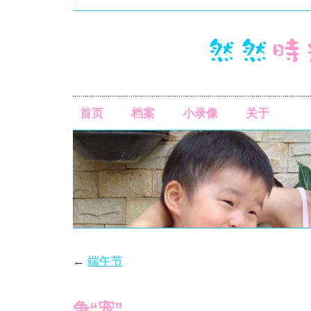
首页
档案
小录像
关于
←
端午节
争“宠”