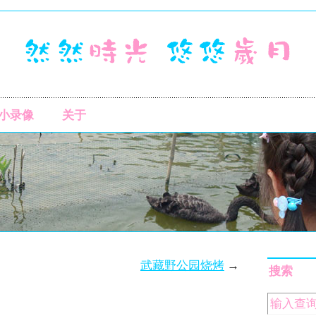
小录像
关于
武藏野公园烧烤
→
搜索
。