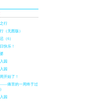
章
之行
行（无图版）
忌（6）
日快乐！
婆
入园
入园
周开始了！
——痛苦的一周终于过
）
入园