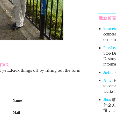
最新留
kosmet
соврем
основно
PassL
Stop Da
Destroy
informat
FAR ↓
yet...Kick things off by filling out the form
JieLiu
Amy
: 
to conta
works! 
Jina
:
Name
什么关
司，...
Mail