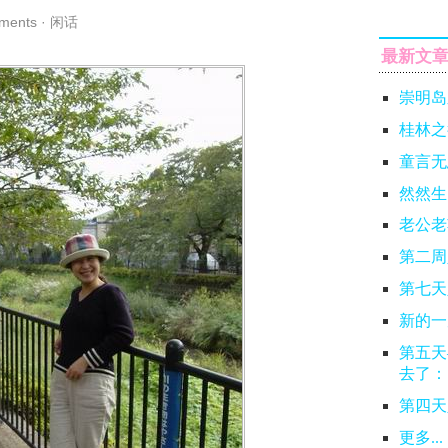
ments
·
闲话
最新文
崇明岛
桂林之
童言无
然然生
老公老
第二周
第七天
新的一
第五天
去了：
第四天
更多...