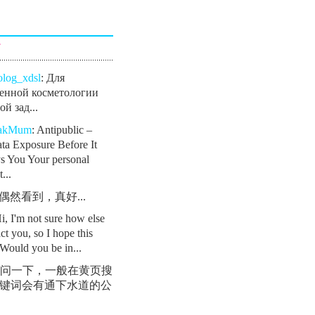
言
olog_xdsl
: Для
енной косметологии
й зад...
eakMum
: Antipublic –
ta Exposure Before It
s You Your personal
...
: 偶然看到，真好...
Hi, I'm not sure how else
ct you, so I hope this
Would you be in...
 请问一下，一般在黄页搜
键词会有通下水道的公