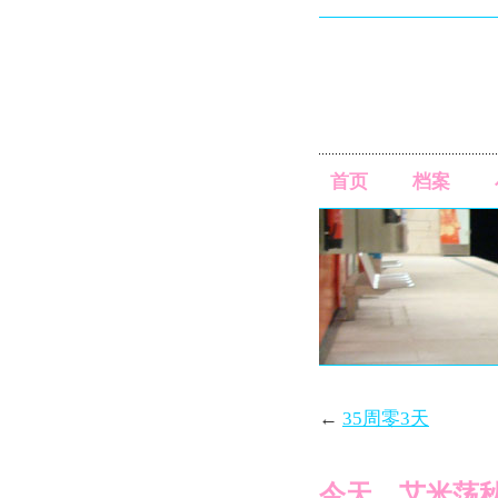
首页
档案
←
35周零3天
今天，艾米荡