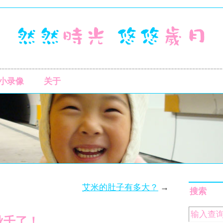
小录像
关于
艾米的肚子有多大？
→
搜索
秋千了！