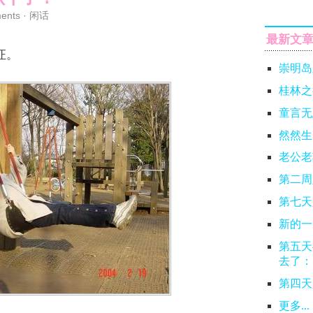
ents
·
闲话
最新文
证。
崇明岛
桂林之
童言无
然然生
老公老
第二周
第七天
新的一
第五天
去了：
第四天
更多...