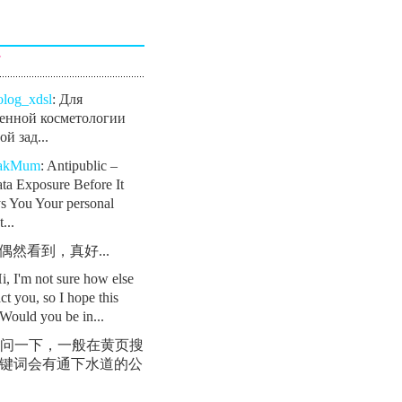
言
olog_xdsl
: Для
енной косметологии
й зад...
eakMum
: Antipublic –
ta Exposure Before It
s You Your personal
...
: 偶然看到，真好...
Hi, I'm not sure how else
ct you, so I hope this
Would you be in...
 请问一下，一般在黄页搜
键词会有通下水道的公