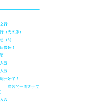
章
之行
行（无图版）
忌（6）
日快乐！
婆
入园
入园
周开始了！
——痛苦的一周终于过
）
入园