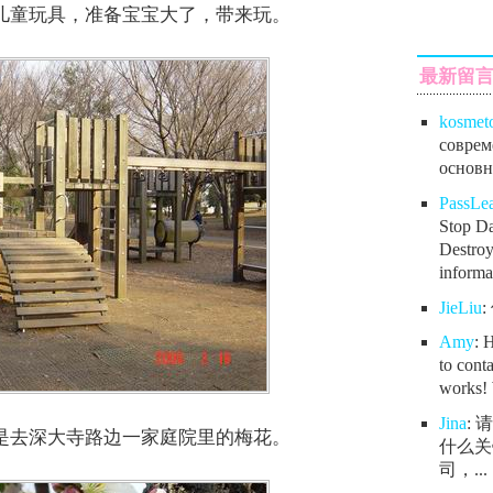
儿童玩具，准备宝宝大了，带来玩。
最新留
kosmet
соврем
основно
PassL
Stop Da
Destroy
informat
JieLiu
Amy
: 
to conta
works! 
Jina
:
是去深大寺路边一家庭院里的梅花。
什么关
司，...