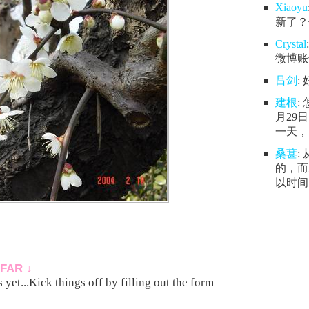
Xiaoyu
新了？
Crystal
微博账号
吕剑
:
建根
:
月29
一天，.
桑葚
:
的，而
以时间.
FAR ↓
yet...Kick things off by filling out the form