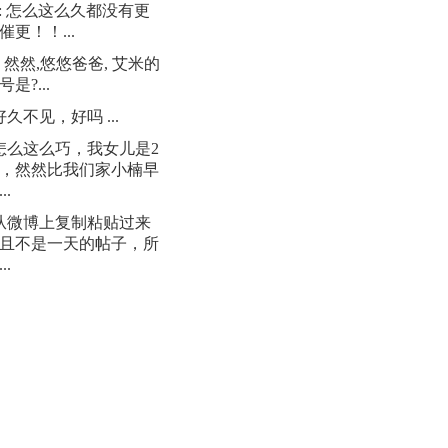
: 怎么这么久都没有更
催更！！...
: 然然,悠悠爸爸, 艾米的
是?...
 好久不见，好吗 ...
 怎么这么巧，我女儿是2
日，然然比我们家小楠早
..
 从微博上复制粘贴过来
且不是一天的帖子，所
..