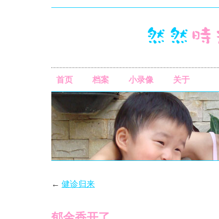
首页
档案
小录像
关于
←
健诊归来
郁金香开了