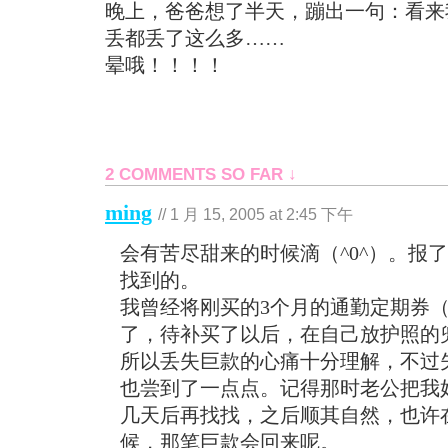
晚上，爸爸想了半天，蹦出一句：看来
丢都丢了这么多……
晕哦！！！！
2 COMMENTS SO FAR ↓
ming
//
1 月 15, 2005 at 2:45 下午
会有苦尽甜来的时候滴（^0^）。报
找到的。
我曾经将刚买的3个月的通勤定期券（23
了，待补买了以后，在自己放护照的
所以丢失巨款的心痛十分理解，不过
也尝到了一点点。记得那时老公把我
几天后再找找，之后顺其自然，也许
候，那笔巨款会回来呢。