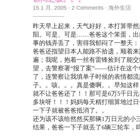
15 1 月, 2005
·
2 Comments
·
海外生活
昨天早上起来，天气好好，本打算带然
阳。可是、可是……爸爸这个笨蛋，出
事的钱弄丢了，害得我郁闷了一整天：
爸爸还指望日本人能路不拾遗，顺着来
遍；我呢，抱着一丝有雷锋捡到了能交
望，去警察署“报了案”——估计在这
了，连警察让我填单子时候的表情都流
子。。咳。。。真是傻啊。。早知这样
就不让爸爸还了！！那可是6万5千日元
多块呀！！！妈妈每天精打细算地过日
一下子就被爸爸抵消了。。
还为该不该给然然买那辆1万日元的小
结果，爸爸一下子就丢了6辆三轮车，