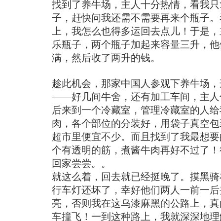
找到了养牛场，主人十分热情，看我只
子，赶快问我还需不需要再来个瓶子。
上，我怎么也得多运回去点儿！于是，
乐瓶子，两个瓶子加起来容量三升，他
满，然后收了两升的钱。
趁此机会，那家中国人参观下养牛场，
——好几间牛舍，还有加工车间，主人住
后来到一个冷藏室，管理冷藏室的人给
肉，各个部位的分装好，用袋子真空包
超市里便宜不少。而且找到了我最想要
个有透明的筋，煮酱牛肉再好不过了！
回家尝尝。。
就这么着，回去就已经挺晚了。摸黑骑
行车灯还坏了，幸好他们两人一前一后
亮，否则我在这乌漆麻黑的公路上，真
车撞飞！一到这种路上，我就深深地理