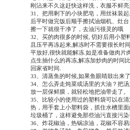
刚沾来不久这赶快这样洗，衣服不鲜亮
31、把用剩下的小块肥皂，用丝袜装
后平时做完饭后顺手擦拭油烟机、灶台
擦一下就很干净了，去油污很灵的哦
32、买的肉很多的时候, 切好后用小塑
且压平再冻起来,解冻时不需要很长时间
平放好,很快就能解冻.如是准备做肉片肉
点生抽什么的再冻,解冻加炒肉的时间比
回家省时间.
33、清蒸鱼的时候,如果鱼眼睛鼓出来
34、怎么弄走炖菜或汤里的大油？把
放一层保鲜膜，就轻松地把油带走了。
35、比较小的使用过的塑料袋可以在
热，用手套上小塑料袋，抓住水槽里面
垃圾桶了，这样避免那些油污直接污染
36、炸花椒油，热锅凉油，花椒不容易