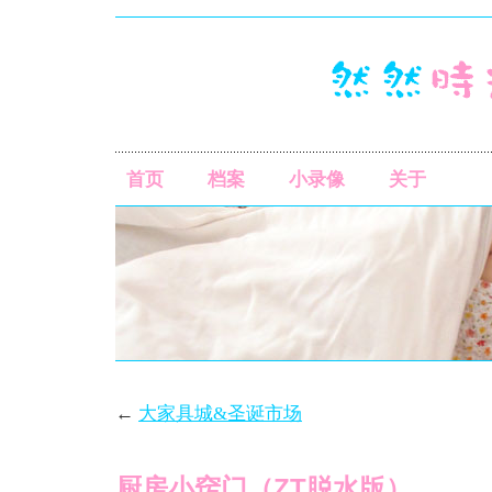
首页
档案
小录像
关于
←
大家具城&圣诞市场
厨房小窍门（ZT脱水版）