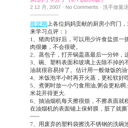
2 12 月, 2007
·
No Comments
·
洗手做羹
摇篮网
上各位妈妈贡献的厨房小窍门，
来学习点评：）
1、猪肉切好后，可以用少许食盐抓一
肉很嫩，不会很硬。
2、蒸包子，打开锅盖蒸最后一分钟，
3、碗、塑料表面和玻璃上去除不掉的
油就很容易掉了。估计用一般做饭的油
4、米饭泡半小时再开火蒸，更松软好
5、煮粥时放一小勺食用油,粥会更粘稠.
米花开得更大.
6、抽油烟机每天擦很烦，不擦表面就
在油烟机的表面铺上保鲜膜，脏了就撕
~~~
7、用废弃的塑料袋擦洗不锈钢的洗碗池