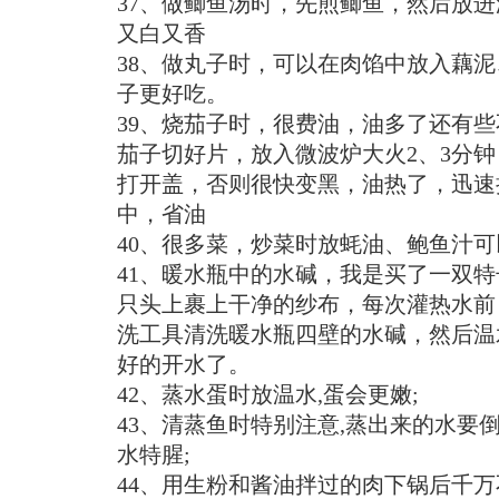
37、做鲫鱼汤时，先煎鲫鱼，然后放
又白又香
38、做丸子时，可以在肉馅中放入藕
子更好吃。
39、烧茄子时，很费油，油多了还有
茄子切好片，放入微波炉大火2、3分
打开盖，否则很快变黑，油热了，迅速
中，省油
40、很多菜，炒菜时放蚝油、鲍鱼汁
41、暖水瓶中的水碱，我是买了一双
只头上裹上干净的纱布，每次灌热水前
洗工具清洗暖水瓶四壁的水碱，然后温
好的开水了。
42、蒸水蛋时放温水,蛋会更嫩;
43、清蒸鱼时特别注意,蒸出来的水要
水特腥;
44、用生粉和酱油拌过的肉下锅后千万