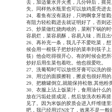
去，加适量水开火煮，几分钟后，摇晃
失。同样热水瓶里也可以放鸡蛋壳进去
24、看鱼有没有蒸好，只哟啊拿牙签
有阻力轻松戳进去就证明好了，否则还
25、炒菜做红烧肉啥的，菜刚下锅的
容易烂，菜容易酥，容易入味，而且出
26、再补充一条，我儿子不爱吃菜，
候会用一根筷子把炒好的菜串到筷子上
筷）他会吃得很开心。有的时候会把所
炒好后用生菜包着吃。他也很爱吃。
27、洗葡萄时可以放些牙膏可以洗的很
28、用过的面膜擦鞋，擦皮包很好用的
29、把糖罐倒立,就能保持松散.其他粉
30、衣服上沾上饭菜汁，食用油什么
放在污垢处搓成泥，然后放洗衣粉再搓
见了。因为米饭的胶质会进入纤维缝里
吧，我已经用过N次了，效果不是一般