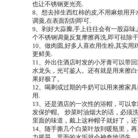
也让不锈钢更光亮.
8、想去掉生西红柿的皮,不用麻烦用开
调羹,在表面刮刮即可.
9、剥好大蒜瓣,手上往往会有一股蒜味,
个不锈钢调羹反复摩擦再洗,即可祛除干
10、做肉圆,好多人喜欢用生粉,其实用
更鲜美.
11、外出住酒店时发的小牙膏可以带回
水龙头，光可鉴人。还有就是用来擦白
果好极了。
12、喝剩或过期的牛奶可以用来擦家具
用.
13、还是酒店的一次性的浴帽，可以
发保护帽。 炒菜时油烟大的话，必须
里面的味道，戴上这种帽子就好了，还
14、随手撕几个白菜叶放到暖瓶里，
力摇晃，里面的水垢就会神奇地消失。