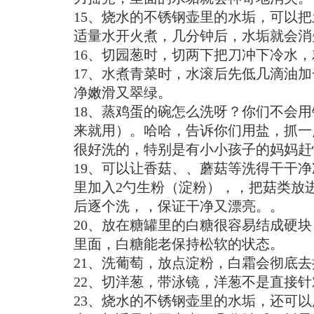
15、烧水的不锈钢壶里的水垢，可以
适量水开火煮，几分钟后，水垢就会消
16、切园葱时，切两下把刀冲下冷水
17、水煮青菜时，水滚后先低几滴油
净嫩滑又翠绿。
18、蒸鸡蛋的碗怎么洗呀？你们不会
来就用）。哈哈，告诉你们用盐，抓一
很好洗的，特别是有小小孩子的妈妈赶
19、可以让香菇、、蘑菇等洗得干干
里加入2勺生粉（淀粉），，把菇类放
后逐个洗，，保证干净又漂亮。。
20、放在糖罐里的白糖很容易结成硬
里面，白糖能老保持松软的状态。
21、洗葡萄，放点淀粉，白霜会彻底去
22、切洋葱，带泳镜，洋葱不是直接
23、烧水的不锈钢壶里的水垢，还可