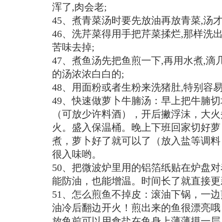
浑了,肉会老;
45、煮青菜汤时要先放油再放青菜,汤才
46、洗芹菜得用手把芹菜揉烂,那样洗
苦味去掉;
47、煮鱼汤先把鱼煎一下,再用水煮,滴
的汤浓浓白白的;
48、用面粉或者生粉来洗猪肚,特别容易
49、快速做萝卜牛腩汤：早上把牛腩
（可放少许料酒），开后撇浮沫，大火煮
火。盛入保温桶。晚上下班回家切好萝
煮，萝卜好了就可以了（放入盐等调料
很入味哟。
50、把微波炉里用的铝箔纸贴在炉盘
能防油，也能增温。时间长了就直接更
51、怎么煎鱼不掉皮：滚油下锅，一
油冷后翻边开火！煎出来的鱼很漂亮哦
放鱼前可以用食盐在鱼身上薄薄摸一层,